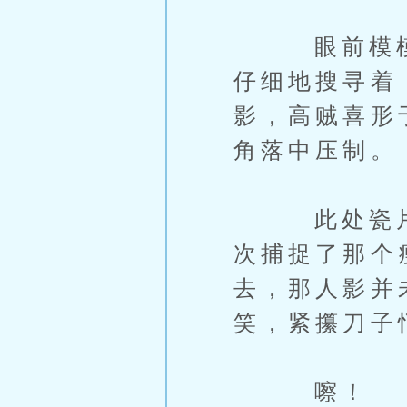
眼前模模糊
仔细地搜寻着
影，高贼喜形
角落中压制。
此处瓷片已
次捕捉了那个
去，那人影并
笑，紧攥刀子
嚓！