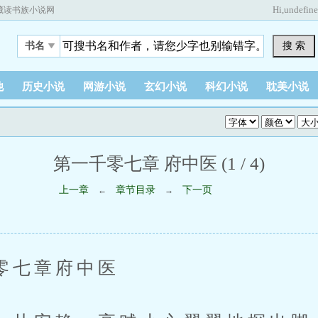
Hi,
undefin
藏读书族小说网
搜 索
书名
他
历史小说
网游小说
玄幻小说
科幻小说
耽美小说
第一千零七章 府中医 (1 / 4)
上一章
章节目录
下一页
←
→
七章府中医