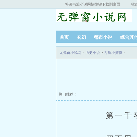
将读书族小说网快捷键下载到桌面
收
首页
玄幻
都市小说
综合其
无弹窗小说网
>
历史小说
>
万历小捕快
>
热门推荐：
第一千零