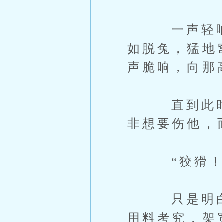
一声轻响，
如脱兔，猛地
声脆响，向那
直到此时那
非想要伤他，
“狡猾！”
只是明白得
用料考究，架