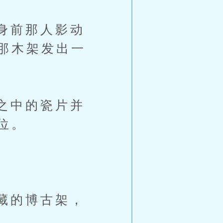
身前那人影动
那木架发出一
之中的瓷片并
位。
藏的博古架，