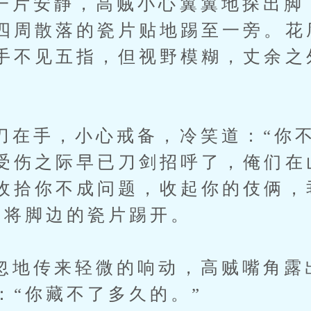
安静，高贼小心翼翼地探出脚
四周散落的瓷片贴地踢至一旁。花
手不见五指，但视野模糊，丈余之
手，小心戒备，冷笑道：“你不
受伤之际早已刀剑招呼了，俺们在
收拾你不成问题，收起你的伎俩，
”将脚边的瓷片踢开。
传来轻微的响动，高贼嘴角露
：“你藏不了多久的。”