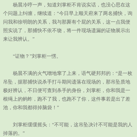
杨晨冷哼一声，知道刘掌柜不肯说实话，也没心思在这
个问题上纠缠，继续道：“今日早上顺天府来了两名捕快，询
问我和徐明朗的关系，我与那厮有个屁的关系，这一点我便
照实说了，那捕快不依不饶，将一件现场遗漏的证物展示出
来让我辨认。”
“证物？”刘掌柜一愣。
杨晨不满的火气噌地窜了上来，语气硬邦邦的：“是一枚
吊坠，据那捕快说杀手打斗期间遗落在现场的，那吊坠质地
极好辨认，不日便可查到杀手的身份，刘掌柜，你和我是一
根绳上的蚂蚱，跑不了我，也跑不了你，这件事若是出了差
池，你和我都得掉脑袋！”
刘掌柜缓缓摇头：“不可能，这吊坠决计不可能是我的人
掉落的。”