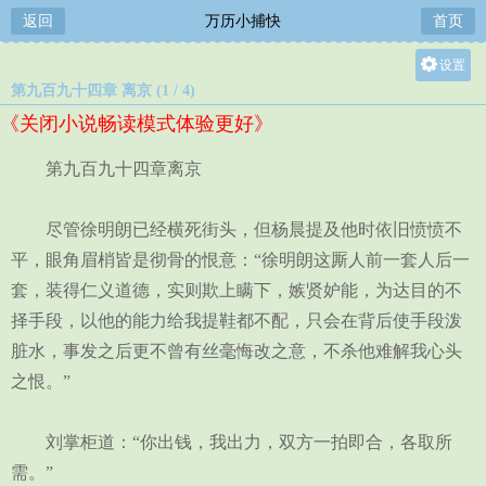
返回
万历小捕快
首页
设置
第九百九十四章 离京 (1 / 4)
关灯
《关闭小说畅读模式体验更好》
大
中
第九百九十四章离京
小
尽管徐明朗已经横死街头，但杨晨提及他时依旧愤愤不
平，眼角眉梢皆是彻骨的恨意：“徐明朗这厮人前一套人后一
套，装得仁义道德，实则欺上瞒下，嫉贤妒能，为达目的不
择手段，以他的能力给我提鞋都不配，只会在背后使手段泼
脏水，事发之后更不曾有丝毫悔改之意，不杀他难解我心头
之恨。”
刘掌柜道：“你出钱，我出力，双方一拍即合，各取所
需。”