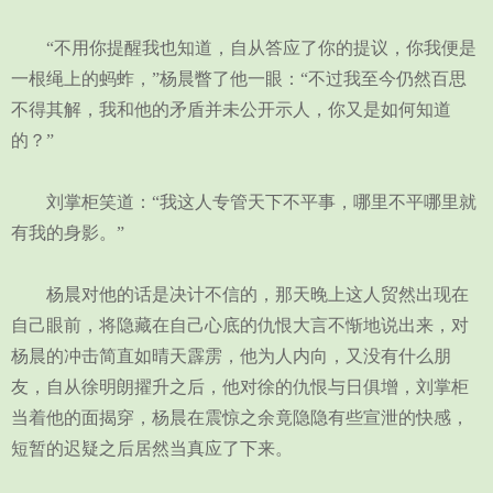
“不用你提醒我也知道，自从答应了你的提议，你我便是
一根绳上的蚂蚱，”杨晨瞥了他一眼：“不过我至今仍然百思
不得其解，我和他的矛盾并未公开示人，你又是如何知道
的？”
刘掌柜笑道：“我这人专管天下不平事，哪里不平哪里就
有我的身影。”
杨晨对他的话是决计不信的，那天晚上这人贸然出现在
自己眼前，将隐藏在自己心底的仇恨大言不惭地说出来，对
杨晨的冲击简直如晴天霹雳，他为人内向，又没有什么朋
友，自从徐明朗擢升之后，他对徐的仇恨与日俱增，刘掌柜
当着他的面揭穿，杨晨在震惊之余竟隐隐有些宣泄的快感，
短暂的迟疑之后居然当真应了下来。