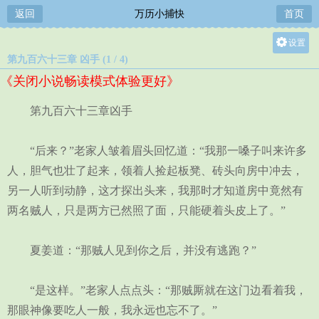
返回
万历小捕快
首页
设置
第九百六十三章 凶手 (1 / 4)
关灯
《关闭小说畅读模式体验更好》
大
中
第九百六十三章凶手
小
“后来？”老家人皱着眉头回忆道：“我那一嗓子叫来许多
人，胆气也壮了起来，领着人捡起板凳、砖头向房中冲去，
另一人听到动静，这才探出头来，我那时才知道房中竟然有
两名贼人，只是两方已然照了面，只能硬着头皮上了。”
夏姜道：“那贼人见到你之后，并没有逃跑？”
“是这样。”老家人点点头：“那贼厮就在这门边看着我，
那眼神像要吃人一般，我永远也忘不了。”