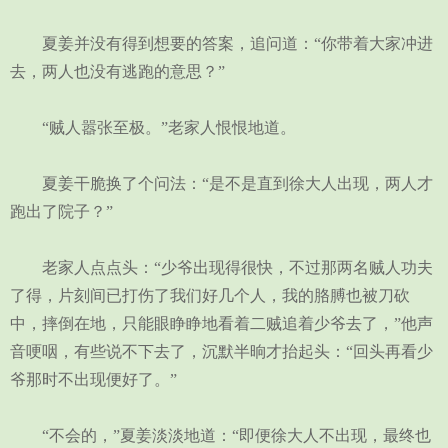
夏姜并没有得到想要的答案，追问道：“你带着大家冲进
去，两人也没有逃跑的意思？”
“贼人嚣张至极。”老家人恨恨地道。
夏姜干脆换了个问法：“是不是直到徐大人出现，两人才
跑出了院子？”
老家人点点头：“少爷出现得很快，不过那两名贼人功夫
了得，片刻间已打伤了我们好几个人，我的胳膊也被刀砍
中，摔倒在地，只能眼睁睁地看着二贼追着少爷去了，”他声
音哽咽，有些说不下去了，沉默半晌才抬起头：“回头再看少
爷那时不出现便好了。”
“不会的，”夏姜淡淡地道：“即便徐大人不出现，最终也