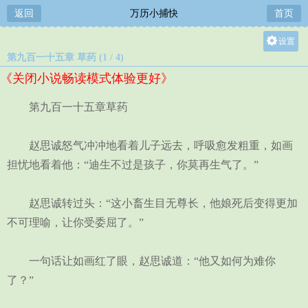
返回
万历小捕快
首页
设置
第九百一十五章 草药 (1 / 4)
关灯
《关闭小说畅读模式体验更好》
大
中
第九百一十五章草药
小
赵思诚怒气冲冲地看着儿子远去，呼吸愈发粗重，如画
担忧地看着他：“迪生不过是孩子，你莫再生气了。”
赵思诚转过头：“这小畜生目无尊长，他娘死后变得更加
不可理喻，让你受委屈了。”
一句话让如画红了眼，赵思诚道：“他又如何为难你
了？”