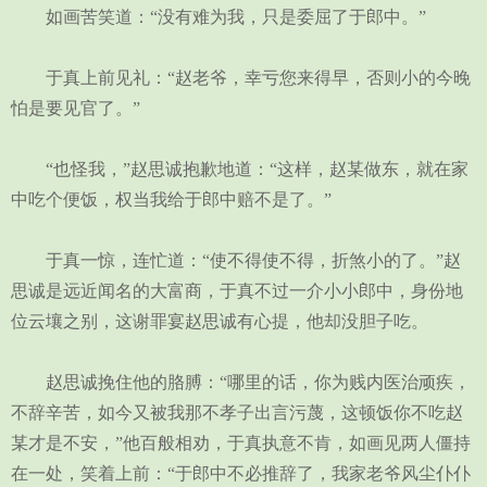
如画苦笑道：“没有难为我，只是委屈了于郎中。”
于真上前见礼：“赵老爷，幸亏您来得早，否则小的今晚
怕是要见官了。”
“也怪我，”赵思诚抱歉地道：“这样，赵某做东，就在家
中吃个便饭，权当我给于郎中赔不是了。”
于真一惊，连忙道：“使不得使不得，折煞小的了。”赵
思诚是远近闻名的大富商，于真不过一介小小郎中，身份地
位云壤之别，这谢罪宴赵思诚有心提，他却没胆子吃。
赵思诚挽住他的胳膊：“哪里的话，你为贱内医治顽疾，
不辞辛苦，如今又被我那不孝子出言污蔑，这顿饭你不吃赵
某才是不安，”他百般相劝，于真执意不肯，如画见两人僵持
在一处，笑着上前：“于郎中不必推辞了，我家老爷风尘仆仆