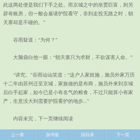
此这两处便是我们下手之处。而京城之中的坐贾巨富，则另
辟有账房，但一般会雇请护院看守，非到走投无路之时，朝
天寨却是不碰的。”
谷雨疑道：“为何？”
大脑袋白他一眼：“朝天寨只为求财，不欲谋害人命。”
“讲究。”谷雨讪讪笑道：“这户人家姓施，施员外家万历
十二年由苏州迁至京城，家族做的是布商，施员外来到京城
后白手起家，如今已是小有名气的粮食，不过只能算小有家
产，生意没大到需要护院看护的地步...”
内容未完，下一页继续阅读
上一章
加书签
回目录
下一页