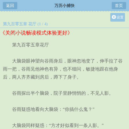
返回
万历小捕快
首页
设置
第九百零五章 花厅 (1 / 4)
关灯
《关闭小说畅读模式体验更好》
大
中
第九百零五章花厅
小
大脑袋眼神望向谷雨身后，眼神忽地变了，伸手拉了谷
雨一把，谷雨见他神色有异，也不细问，敏捷地跟在他身
后，两人齐齐藏到房后，蹲下了身子。
谷雨探出半个脑袋，院子里静悄悄的，不见人影。
谷雨疑惑地看向大脑袋：“你搞什么鬼？”
大脑袋同样疑惑：“方才好似看到一条人影。”