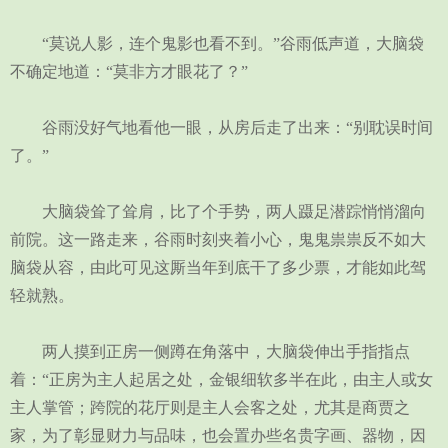
“莫说人影，连个鬼影也看不到。”谷雨低声道，大脑袋
不确定地道：“莫非方才眼花了？”
谷雨没好气地看他一眼，从房后走了出来：“别耽误时间
了。”
大脑袋耸了耸肩，比了个手势，两人蹑足潜踪悄悄溜向
前院。这一路走来，谷雨时刻夹着小心，鬼鬼祟祟反不如大
脑袋从容，由此可见这厮当年到底干了多少票，才能如此驾
轻就熟。
两人摸到正房一侧蹲在角落中，大脑袋伸出手指指点
着：“正房为主人起居之处，金银细软多半在此，由主人或女
主人掌管；跨院的花厅则是主人会客之处，尤其是商贾之
家，为了彰显财力与品味，也会置办些名贵字画、器物，因