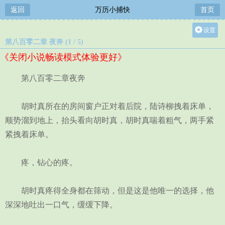
返回
万历小捕快
首页
设置
第八百零二章 夜奔 (1 / 5)
关灯
《关闭小说畅读模式体验更好》
大
中
第八百零二章夜奔
小
胡时真所在的房间窗户正对着后院，陆诗柳拽着床单，
顺势溜到地上，抬头看向胡时真，胡时真喘着粗气，两手紧
紧拽着床单。
疼，钻心的疼。
胡时真疼得全身都在筛动，但是这是他唯一的选择，他
深深地吐出一口气，缓缓下降。