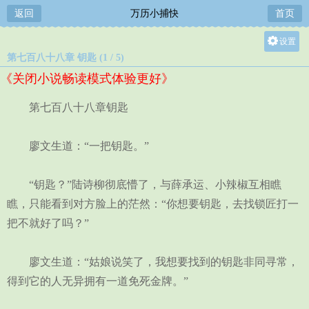
返回
万历小捕快
首页
设置
第七百八十八章 钥匙 (1 / 5)
关灯
《关闭小说畅读模式体验更好》
大
中
第七百八十八章钥匙
小
廖文生道：“一把钥匙。”
“钥匙？”陆诗柳彻底懵了，与薛承运、小辣椒互相瞧
瞧，只能看到对方脸上的茫然：“你想要钥匙，去找锁匠打一
把不就好了吗？”
廖文生道：“姑娘说笑了，我想要找到的钥匙非同寻常，
得到它的人无异拥有一道免死金牌。”