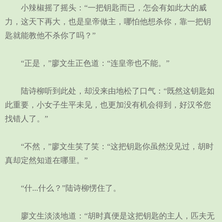
小辣椒摇了摇头：“一把钥匙而已，怎会有如此大的威
力，这天下再大，也是皇帝做主，哪怕他想杀你，靠一把钥
匙就能教他不杀你了吗？”
“正是，”廖文生正色道：“连皇帝也不能。”
陆诗柳听到此处，却没来由地松了口气：“既然这钥匙如
此重要，小女子生平未见，也更加没有机会得到，好汉爷您
找错人了。”
“不然，”廖文生笑了笑：“这把钥匙你虽然没见过，胡时
真却定然知道在哪里。”
“什...什么？”陆诗柳愣住了。
廖文生淡淡地道：“胡时真便是这把钥匙的主人，匹夫无