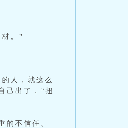
材。”
的人，就这么
自己出了，”扭
重的不信任。