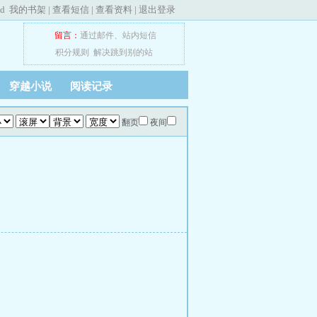
ed
我的书架
|
查看短信
|
查看资料
|
退出登录
留言：
通过邮件
、
站内短信
积分规则
解决跳到别的站
穿越小说
阅读记录
翻页
夜间