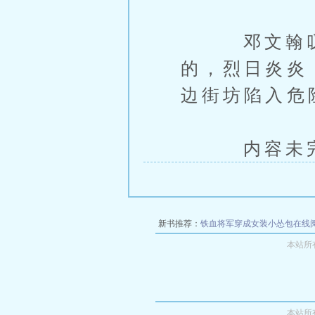
邓文翰叹了
的，烈日炎炎
边街坊陷入危
内容未完，
新书推荐：
铁血将军穿成女装小怂包在线
本站所
本站所