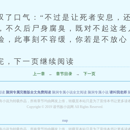
口气：“不过是让死者安息，还
，不久后尸身腐臭，既对不起这老
险，此事刻不容缓，你若是不放心
下一页继续阅读
上一章
章节目录
下一页
←
→
阅读
脑洞专属完整版全文免费阅读
脑洞专属小说全文阅读
脑洞专属小说
请叫我老师
世者
穿书第一天就结婚小说全文阅读
有小说为转载作品，所有章节均由网友上传，转载至本站只是为了宣传本书让更多读
Copyright © 2019 读书族小说网 All Rights Reserved.
map
有小说为转载作品，所有章节均由网友上传，转载至本站只是为了宣传本书让更多读