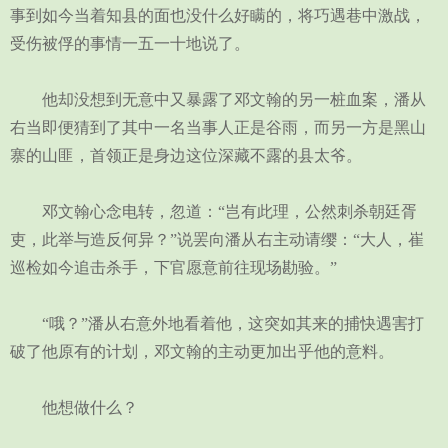
事到如今当着知县的面也没什么好瞒的，将巧遇巷中激战，
受伤被俘的事情一五一十地说了。
他却没想到无意中又暴露了邓文翰的另一桩血案，潘从
右当即便猜到了其中一名当事人正是谷雨，而另一方是黑山
寨的山匪，首领正是身边这位深藏不露的县太爷。
邓文翰心念电转，忽道：“岂有此理，公然刺杀朝廷胥
吏，此举与造反何异？”说罢向潘从右主动请缨：“大人，崔
巡检如今追击杀手，下官愿意前往现场勘验。”
“哦？”潘从右意外地看着他，这突如其来的捕快遇害打
破了他原有的计划，邓文翰的主动更加出乎他的意料。
他想做什么？