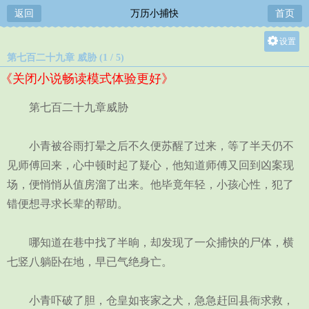
返回
万历小捕快
首页
设置
第七百二十九章 威胁 (1 / 5)
关灯
《关闭小说畅读模式体验更好》
大
中
第七百二十九章威胁
小
小青被谷雨打晕之后不久便苏醒了过来，等了半天仍不
见师傅回来，心中顿时起了疑心，他知道师傅又回到凶案现
场，便悄悄从值房溜了出来。他毕竟年轻，小孩心性，犯了
错便想寻求长辈的帮助。
哪知道在巷中找了半晌，却发现了一众捕快的尸体，横
七竖八躺卧在地，早已气绝身亡。
小青吓破了胆，仓皇如丧家之犬，急急赶回县衙求救，