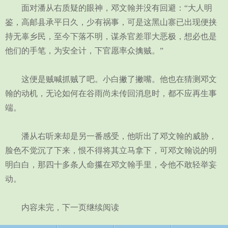
面对潘从右质疑的眼神，邓文翰并没有回避：“大人明
鉴，高邮县承平日久，少有祸事，可是这黑山寨已出现便挟
持无辜乡民，至今下落不明，谋杀官差罪大恶极，想必也是
他们的手笔，为安全计，下官愿率众擒贼。”
这便是贼喊抓贼了吧。小白撇了撇嘴。他也在猜测邓文
翰的动机，无论如何在谷雨尚未传回消息时，都不应再生事
端。
潘从右听来却是另一番感受，他听出了邓文翰的威胁，
脸色不觉沉了下来，恨不得将其立马拿下，可邓文翰说的明
明白白，那四十多条人命攥在邓文翰手里，令他不敢轻举妄
动。
内容未完，下一页继续阅读