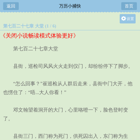
返回
万历小捕快
首页
设置
第七百二十七章 大堂 (1 / 6)
关灯
《关闭小说畅读模式体验更好》
大
中
第七百二十七章大堂
小
县衙，巡检司风风火火走到仪门，却纷纷停下了脚步。
“怎么回事？”崔巡检从人群后走来，县衙中门大开，他
也愣住了：“唔...大人你看！”
邓文翰望着洞开的大门，心里咯噔一下，脸色登时变
了。
县衙三门，西门称为死门，供死囚出入，东门称为生