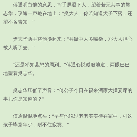
傅通明白他的意思，挥手屏退下人，望着若无其事的樊
志华，噗通一声跪在地上：“樊大人，你若知道犬子下落，还
望不吝告知。”
樊志华两手将他搀起来：“县衙中人多嘴杂，邓大人担心
被人听了去。”
“还是邓知县想的周到。”傅通心悦诚服地道，两眼巴巴
地望着樊志华。
樊志华压低了声音：“傅公子今日在福来酒家大摆宴席的
事儿你是知道的？”
傅通恨恨地点头：“早与他说过老老实实待在家中，可这
孩子毕竟年少，耐不住寂寞。”