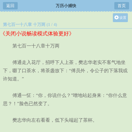
返回
万历小捕快
首页
设置
第七百一十八章 十万两 (1 / 4)
关灯
《关闭小说畅读模式体验更好》
大
中
第七百一十八章十万两
小
傅通走入花厅，招呼下人上茶，樊志华老实不客气地坐
下，啜了口茶水，将茶盏放下：“傅员外，令公子的下落我或
许知道。”
傅通一怔：“你，你说什么？”噌地站起身来：“你什么意
思？！”脸色已然变了。
樊志华向左右看看，低下头端起了茶杯。