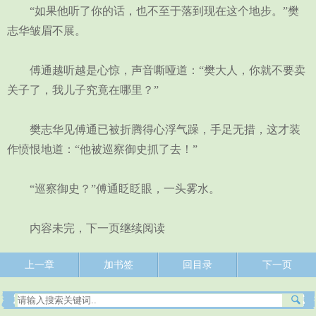
“如果他听了你的话，也不至于落到现在这个地步。”樊
志华皱眉不展。
傅通越听越是心惊，声音嘶哑道：“樊大人，你就不要卖
关子了，我儿子究竟在哪里？”
樊志华见傅通已被折腾得心浮气躁，手足无措，这才装
作愤恨地道：“他被巡察御史抓了去！”
“巡察御史？”傅通眨眨眼，一头雾水。
内容未完，下一页继续阅读
上一章
加书签
回目录
下一页