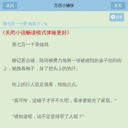
返回
万历小捕快
首页
设置
第七百一十章 做戏 (1 / 6)
关灯
《关闭小说畅读模式体验更好》
大
中
第七百一十章做戏
小
柳记茶点铺，陆诗柳费力地将一张被烧毁的桌子抬到街
上，她挽着袖子，抹了把头上的热汗。
街上的行人驻足观看，指指点点。
“真可怜，这铺子才开不久吧，看来要赔光了家底。”
“谁知道呢，说不定是得罪了人呢？”