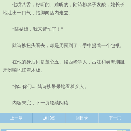
七嘴八舌，好听的、难听的，陆诗柳鼻子发酸，她长长
地吐出一口气，抬脚向店内走去。
“陆姑娘，我来帮忙了！”
陆诗柳扭头看去，却是周围到了，手中提着一个包袱。
在他的身后则是董心五、段西峰等人，吕江和吴海潮龇
牙咧嘴地扛着木板。
“你...你们...”陆诗柳呆呆地看着众人。
内容未完，下一页继续阅读
上一章
加书签
回目录
下一页