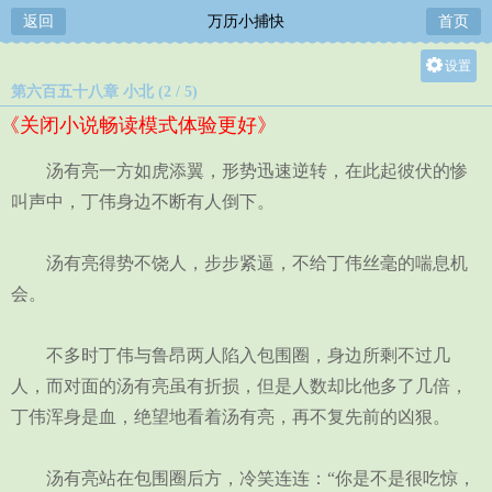
返回
万历小捕快
首页
设置
第六百五十八章 小北 (2 / 5)
关灯
《关闭小说畅读模式体验更好》
大
中
汤有亮一方如虎添翼，形势迅速逆转，在此起彼伏的惨
小
叫声中，丁伟身边不断有人倒下。
汤有亮得势不饶人，步步紧逼，不给丁伟丝毫的喘息机
会。
不多时丁伟与鲁昂两人陷入包围圈，身边所剩不过几
人，而对面的汤有亮虽有折损，但是人数却比他多了几倍，
丁伟浑身是血，绝望地看着汤有亮，再不复先前的凶狠。
汤有亮站在包围圈后方，冷笑连连：“你是不是很吃惊，