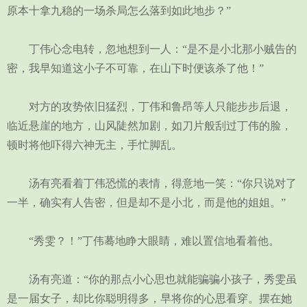
原本十拿九稳的一场杀局怎么落到如此地步？”
丁伟心念电转，忽地想到一人：“是不是小北那小贼告的
密，我早知道这小子不可靠，在山下时便该杀了他！”
对方的攻势依旧猛烈，丁伟和鲁昂等人只能步步后退，
临近悬崖的地方，山风陡然加剧，如刀片般刮过丁伟的脸，
顿时将他吓得六神无主，手忙脚乱。
汤有亮看着丁伟恐慌的表情，得意地一笑：“你只说对了
一半，确实有人告密，但是却不是小北，而是他的姐姐。”
“秀雯？！”丁伟蓦地睁大眼睛，难以置信地看着他。
汤有亮道：“你的那点小心思也就能骗骗小孩子，秀雯虽
是一届女子，却比你聪明得多，早将你的心思看穿。摆在她