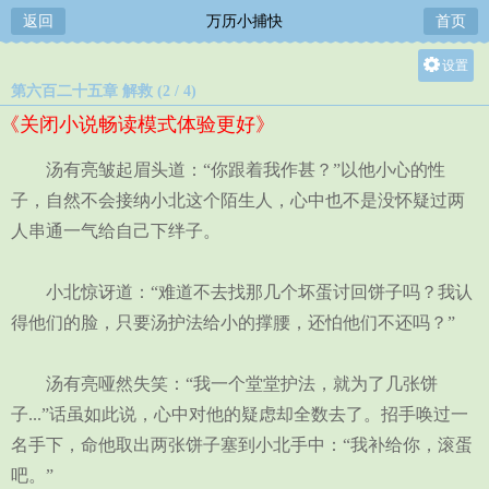
返回
万历小捕快
首页
设置
第六百二十五章 解救 (2 / 4)
关灯
《关闭小说畅读模式体验更好》
大
中
汤有亮皱起眉头道：“你跟着我作甚？”以他小心的性
小
子，自然不会接纳小北这个陌生人，心中也不是没怀疑过两
人串通一气给自己下绊子。
小北惊讶道：“难道不去找那几个坏蛋讨回饼子吗？我认
得他们的脸，只要汤护法给小的撑腰，还怕他们不还吗？”
汤有亮哑然失笑：“我一个堂堂护法，就为了几张饼
子...”话虽如此说，心中对他的疑虑却全数去了。招手唤过一
名手下，命他取出两张饼子塞到小北手中：“我补给你，滚蛋
吧。”