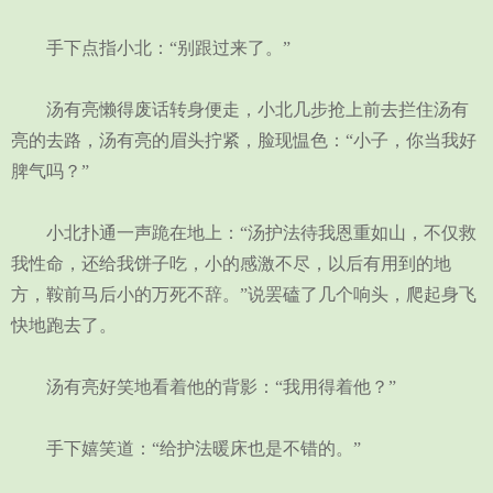
手下点指小北：“别跟过来了。”
汤有亮懒得废话转身便走，小北几步抢上前去拦住汤有
亮的去路，汤有亮的眉头拧紧，脸现愠色：“小子，你当我好
脾气吗？”
小北扑通一声跪在地上：“汤护法待我恩重如山，不仅救
我性命，还给我饼子吃，小的感激不尽，以后有用到的地
方，鞍前马后小的万死不辞。”说罢磕了几个响头，爬起身飞
快地跑去了。
汤有亮好笑地看着他的背影：“我用得着他？”
手下嬉笑道：“给护法暖床也是不错的。”