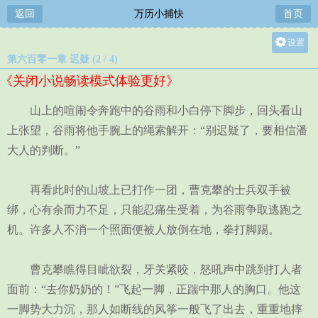
返回
万历小捕快
首页
设置
第六百零一章 迟疑 (2 / 4)
关灯
《关闭小说畅读模式体验更好》
大
中
山上的喧闹令奔跑中的谷雨和小白停下脚步，回头看山
小
上张望，谷雨将他手腕上的绳索解开：“别迟疑了，要相信潘
大人的判断。”
再看此时的山坡上已打作一团，曹克攀的士兵双手被
绑，心有余而力不足，只能忍痛生受着，为谷雨争取逃跑之
机。许多人不消一个照面便被人放倒在地，拳打脚踢。
曹克攀瞧得目眦欲裂，牙关紧咬，怒吼声中跳到打人者
面前：“去你奶奶的！”飞起一脚，正踹中那人的胸口。他这
一脚势大力沉，那人如断线的风筝一般飞了出去，重重地摔