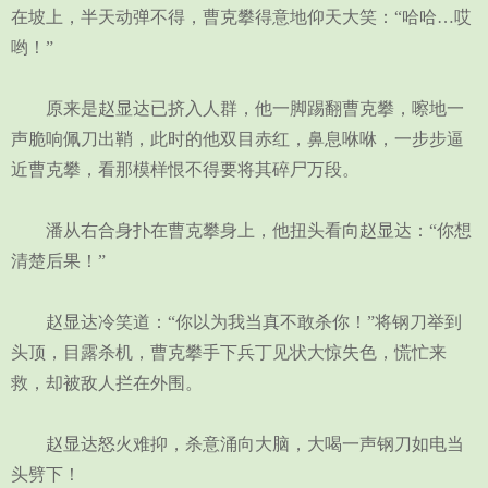
在坡上，半天动弹不得，曹克攀得意地仰天大笑：“哈哈…哎
哟！”
原来是赵显达已挤入人群，他一脚踢翻曹克攀，嚓地一
声脆响佩刀出鞘，此时的他双目赤红，鼻息咻咻，一步步逼
近曹克攀，看那模样恨不得要将其碎尸万段。
潘从右合身扑在曹克攀身上，他扭头看向赵显达：“你想
清楚后果！”
赵显达冷笑道：“你以为我当真不敢杀你！”将钢刀举到
头顶，目露杀机，曹克攀手下兵丁见状大惊失色，慌忙来
救，却被敌人拦在外围。
赵显达怒火难抑，杀意涌向大脑，大喝一声钢刀如电当
头劈下！