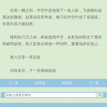
生死一瞬之间，半空中忽地落下一条人影，飞身踢向赵
显达的脑袋。赵显达应变奇速，钢刀在半空中划了道弧线，
径直向其小腹划来。
锋利的刀刃入体，鲜血抛洒半空，在炙热的阳光下显得
明媚而妖艳，那人影发出唔地一声闷哼，重重地摔在地上。
第六百零一章迟疑
内容未完，下一页继续阅读
上一章
加书签
回目录
下一页