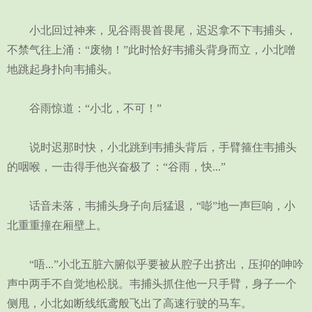
小北回过神来，见谷雨畏首畏尾，迟迟拿不下韦捕头，
不禁气往上涌：“废物！”此时恰好韦捕头背身而立，小北噌
地跳起身扑向韦捕头。
谷雨惊道：“小北，不可！”
说时迟那时快，小北跳到韦捕头背后，手臂箍住韦捕头
的咽喉，一击得手他兴奋极了：“谷雨，快...”
话音未落，韦捕头身子向后猛退，“嘭”地一声巨响，小
北重重撞在厢壁上。
“唔...”小北五脏六腑似乎要被从腔子出挤出，压抑的呻吟
声中两手不自觉地松脱。韦捕头抓住他一只手臂，身子一个
侧甩，小北如断线纸鸢般飞出了高速行驶的马车。