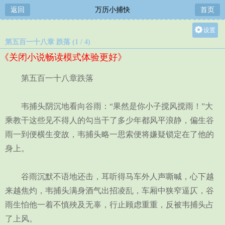
返回
万历小捕快
首页
设置
第五百一十八章 跌落 (1 / 4)
关灯
《关闭小说畅读模式体验更好》
大
中
第五百一十八章跌落
小
韦捕头阴沉地看向谷雨：“果然是你小子搅风搅雨！”大
乘教干这些见不得人的勾当干了多少年都风平浪静，偏生谷
雨一到便横生变故，韦捕头略一思索便将嫌疑锁定在了他的
身上。
谷雨沉默不语地还击，耳听得马车外人声嘶喊，心下越
来越焦灼，韦捕头满身酒气出招凌乱，车厢中狭窄逼仄，谷
雨生怕他一着不慎殃及无辜，行止顾虑重重，反被韦捕头占
了上风。