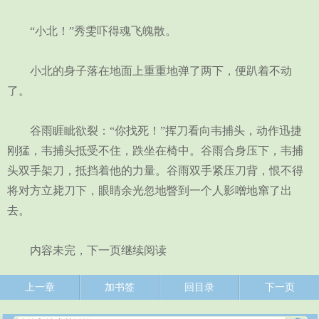
“小北！”秀雯吓得魂飞魄散。
小北的身子落在地面上重重地弹了两下，便趴着不动
了。
谷雨睚眦欲裂：“你找死！”挥刀看向韦捕头，动作迅捷
刚猛，韦捕头抵受不住，跌坐在椅中。谷雨合身压下，韦捕
头双手架刀，抵挡着他的力量。谷雨双手紧压刀背，恨不得
将对方立毙刀下，眼睛余光忽地瞥到一个人影噌地窜了出
去。
内容未完，下一页继续阅读
上一章
加书签
回目录
下一页