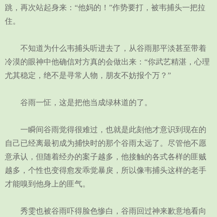
跳，再次站起身来：“他妈的！”作势要打，被韦捕头一把拉
住。
不知道为什么韦捕头听进去了，从谷雨那平淡甚至带着
冷漠的眼神中他确信对方真的会做出来：“你武艺精湛，心理
尤其稳定，绝不是寻常人物，朋友不妨报个万？”
谷雨一怔，这是把他当成绿林道的了。
一瞬间谷雨觉得很难过，也就是此刻他才意识到现在的
自己已经离最初成为捕快时的那个谷雨太远了。尽管他不愿
意承认，但随着经办的案子越多，他接触的各式各样的匪贼
越多，个性也变得愈发乖觉暴戾，所以像韦捕头这样的老手
才能嗅到他身上的匪气。
秀雯也被谷雨吓得脸色惨白，谷雨回过神来歉意地看向