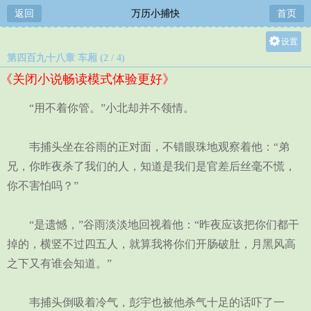
返回
万历小捕快
首页
设置
第四百九十八章 车厢 (2 / 4)
关灯
《关闭小说畅读模式体验更好》
大
中
“用不着你管。”小北却并不领情。
小
韦捕头坐在谷雨的正对面，不错眼珠地观察着他：“弟
兄，你昨夜杀了我们的人，知道是我们是官差后丝毫不慌，
你不害怕吗？”
“是遗憾，”谷雨淡淡地回视着他：“昨夜应该把你们都干
掉的，横竖不过四五人，就算我将你们开肠破肚，月黑风高
之下又有谁会知道。”
韦捕头倒吸着冷气，彭宇也被他杀气十足的话吓了一