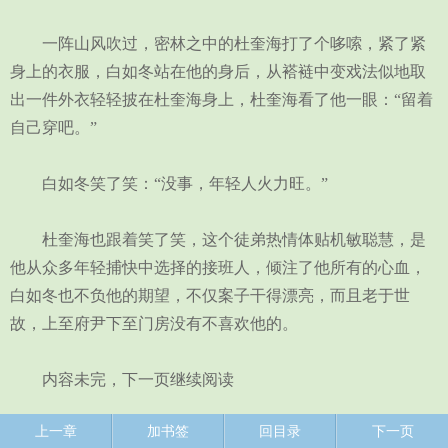
一阵山风吹过，密林之中的杜奎海打了个哆嗦，紧了紧
身上的衣服，白如冬站在他的身后，从褡裢中变戏法似地取
出一件外衣轻轻披在杜奎海身上，杜奎海看了他一眼：“留着
自己穿吧。”
白如冬笑了笑：“没事，年轻人火力旺。”
杜奎海也跟着笑了笑，这个徒弟热情体贴机敏聪慧，是
他从众多年轻捕快中选择的接班人，倾注了他所有的心血，
白如冬也不负他的期望，不仅案子干得漂亮，而且老于世
故，上至府尹下至门房没有不喜欢他的。
内容未完，下一页继续阅读
上一章
加书签
回目录
下一页