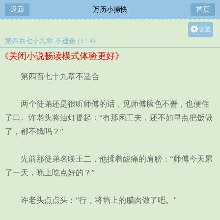
返回
万历小捕快
首页
设置
第四百七十九章 不适合 (1 / 4)
关灯
《关闭小说畅读模式体验更好》
大
中
第四百七十九章不适合
小
两个徒弟还是很听师傅的话，见师傅脸色不善，也便住
了口。许老头将油灯提起：“有那闲工夫，还不如早点把饭做
了，都不饿吗？”
先前那徒弟名唤王二，他揉着酸痛的肩膀：“师傅今天累
了一天，晚上吃点好的？”
许老头点点头：“行，将墙上的腊肉做了吧。”