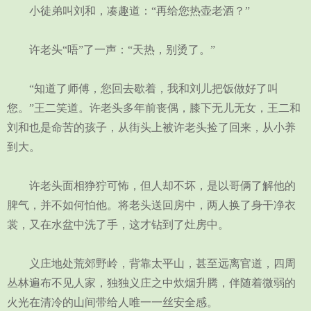
小徒弟叫刘和，凑趣道：“再给您热壶老酒？”
许老头“唔”了一声：“天热，别烫了。”
“知道了师傅，您回去歇着，我和刘儿把饭做好了叫
您。”王二笑道。许老头多年前丧偶，膝下无儿无女，王二和
刘和也是命苦的孩子，从街头上被许老头捡了回来，从小养
到大。
许老头面相狰狞可怖，但人却不坏，是以哥俩了解他的
脾气，并不如何怕他。将老头送回房中，两人换了身干净衣
裳，又在水盆中洗了手，这才钻到了灶房中。
义庄地处荒郊野岭，背靠太平山，甚至远离官道，四周
丛林遍布不见人家，独独义庄之中炊烟升腾，伴随着微弱的
火光在清冷的山间带给人唯一一丝安全感。