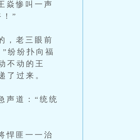
王焱惨叫一声
！”
的，老三眼前
！”纷纷扑向福
动不动的王
递了过来。
声道：“统统
将悍匪一一治