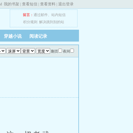
ed
我的书架
|
查看短信
|
查看资料
|
退出登录
留言：
通过邮件
、
站内短信
积分规则
解决跳到别的站
穿越小说
阅读记录
翻页
夜间