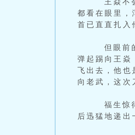
王焱不会拳
都看在眼里，
首已直直扎入
但眼前的老
弹起踢向王焱
飞出去，他也
向老武，这次
福生惊得魂
后迅猛地递出