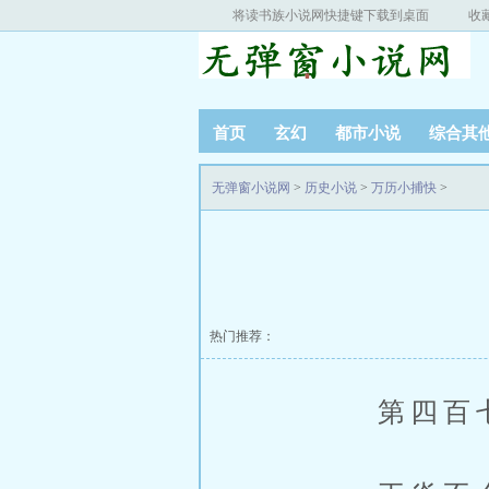
将读书族小说网快捷键下载到桌面
收
首页
玄幻
都市小说
综合其
无弹窗小说网
>
历史小说
>
万历小捕快
>
热门推荐：
第四百七