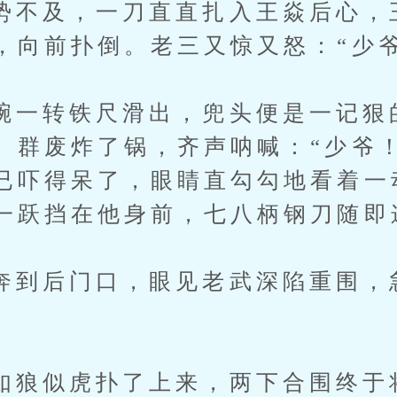
及，一刀直直扎入王焱后心，
，向前扑倒。老三又惊又怒：“少爷
转铁尺滑出，兜头便是一记狠
。群废炸了锅，齐声呐喊：“少爷
已吓得呆了，眼睛直勾勾地看着一
一跃挡在他身前，七八柄钢刀随即
后门口，眼见老武深陷重围，急
似虎扑了上来，两下合围终于