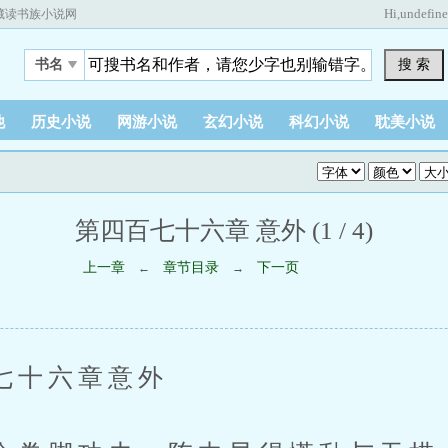
Hi,
undefin
藏读书族小说网
搜 索
书名
他
历史小说
网游小说
玄幻小说
科幻小说
耽美小说
第四百七十六章 意外 (1 / 4)
上一章
章节目录
下一页
←
→
十六章意外