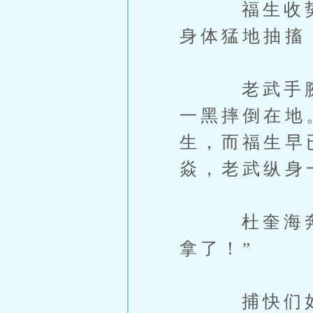
福生收势不
身体猛地抽搐
老武手腕一
一黑摔倒在地
生，而福生早
焱，老武纵身
杜奎海奔到
拿了！”
捕快们如狼