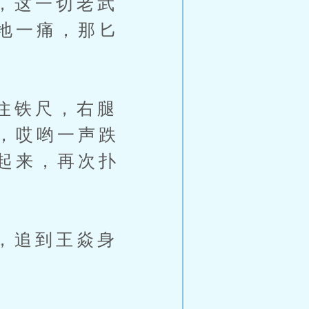
，这一切老武
地一痛，那匕
住铁尺，右腿
，哎哟一声跌
起来，再次扑
，追到王焱身