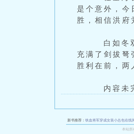
是个意外，今
胜，相信洪府
白如冬双拳
充满了剑拔弩
胜利在前，两
内容未完，
新书推荐：
铁血将军穿成女装小怂包在线
本站所