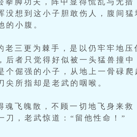
脚功夫，阵中显得慌乱与无措
浑没想到这小子胆敢伤人，腹间猛
他的小腹。
三更为棘手，是以仍牢牢地压
，后者只觉得好似被一头猛兽撞中
是个倔强的小子，从地上一骨碌爬
刀尖所指却是老武的咽喉。
飞魄散，不顾一切地飞身来救
一刀，老武惊道：“留他性命！”