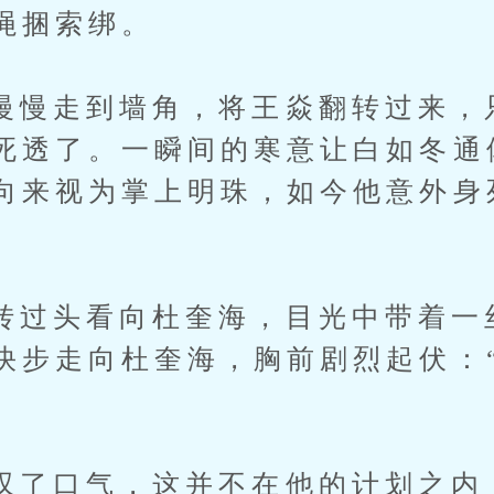
绳捆索绑。
走到墙角，将王焱翻转过来，
死透了。一瞬间的寒意让白如冬通
向来视为掌上明珠，如今他意外身
头看向杜奎海，目光中带着一
快步走向杜奎海，胸前剧烈起伏：
”
口气，这并不在他的计划之内：