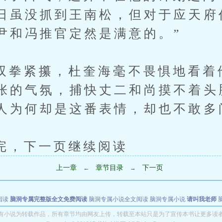
日虽没抓到王南松，但对于应天府
尹和冯推官定然是满意的。”
紧攥，杜奎海毫不畏惧地看着
张的气氛，捕快丈二和尚摸不着头
人为何却是这番表情，却也不敢多
下一页继续阅读
上一章
章节目录
下一页
←
→
阅读
脑洞专属完整版全文免费阅读
脑洞专属小说全文阅读
脑洞专属小说
请叫我老师
世者
穿书第一天就结婚小说全文阅读
有小说为转载作品，所有章节均由网友上传，转载至本站只是为了宣传本书让更多读