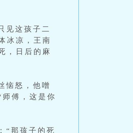
只见这孩子二
体冰凉，王南
死，日后的麻
丝恼怒，他噌
“师傅，这是你
“那孩子的死