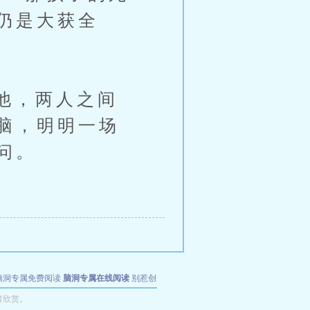
仍是大获全
他，两人之间
脑，明明一场
问。
脑洞专属免费阅读
脑洞专属在线阅读
别惹创
者欣赏。