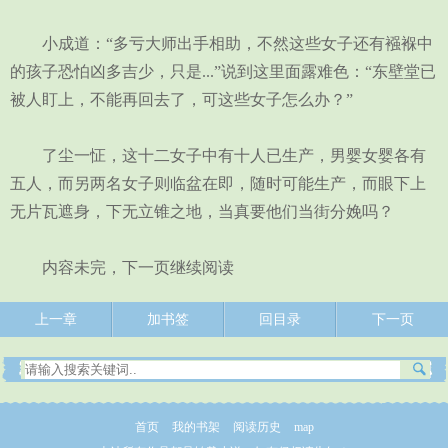
小成道：“多亏大师出手相助，不然这些女子还有襁褓中
的孩子恐怕凶多吉少，只是...”说到这里面露难色：“东壁堂已
被人盯上，不能再回去了，可这些女子怎么办？”
了尘一怔，这十二女子中有十人已生产，男婴女婴各有
五人，而另两名女子则临盆在即，随时可能生产，而眼下上
无片瓦遮身，下无立锥之地，当真要他们当街分娩吗？
内容未完，下一页继续阅读
上一章
加书签
回目录
下一页
首页
我的书架
阅读历史
map