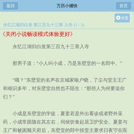
返回
万历小捕快
首页
设置
永忆江湖归白发 第三百九十三章 入寺 (1 / 3)
关灯
《关闭小说畅读模式体验更好》
大
中
永忆江湖归白发第三百九十三章入寺
小
那男子道：“小人叫小成，乃是东壁堂的一名郎中。”
“哦？”东壁堂的名声在京城家喻户晓，了尘与堂主王广
和相识多年，对东壁堂自然也不陌生：“那些人为何要追你
们？”
小成是东壁堂的学徒，夏姜若是外出看诊或者野外采
药，小成常跟随在其左右，伺候饮食起居卫护安全。夏姜与
王广和被困顺天府后，东壁堂的郎中按堂主要求日夜守在医