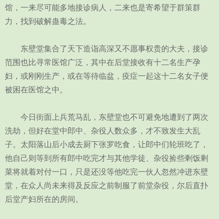
馆，一来尽可能多地接诊病人，二来也是寄希望于群策群
力，找到破解蛊毒之法。
东壁堂集合了天下造诣高深又不愿事权贵的大夫，接诊
范围也比寻常医馆广泛，其中在后堂接收有十二名生产孕
妇，或刚刚生产，或在等待临盆，疫症一起这十二名女子便
被困在医馆之中。
今日街面上兵荒马乱，东壁堂也不可避免地遭到了两次
洗劫，但好在堂中郎中、杂役人数众多，才不致发生大乱
子。太阳落山后小成去厨下张罗吃食，让郎中们轮班吃了，
他自己则等到所有郎中吃完才与其他学徒、杂役捡些剩饭剩
菜将就着对付一口，只是还没等他吃完一伙人忽然冲进东壁
堂，在众人尚未来得及反应之前制服了前堂杂役，尔后直扑
后堂产妇所在的房间。