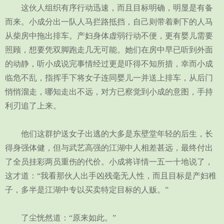
这伙人组织有序行动迅速，而且目标明确，明显是有备
而来。小成分出一队人马拦路抵挡，自己则带着剩下的人马
从柴房中拖出排车。产妇身体虚弱行动不便，更有婴儿需要
照顾，想要凭双脚跑走几无可能。她们在房中早已听到外面
的动静，听小成说完事情经过更是吓得不知所措，幸而小成
临危不乱，指挥手下将女子连同婴儿一并送上排车，从后门
悄悄溜走，哪知走出不远，对方已察觉到小成的意图，手持
利刃追了上来。
他们这群护送女子出逃的大多是东壁堂年轻的后生，长
得身强体健，但与武艺高强的江湖中人相差甚远，最终付出
了全员挂彩两员重伤的代价。小成将详情一五一十地说了，
这才道：“我看那伙人出手凶残毫无人性，而且目标是产妇稚
子，多半是江湖中专以买卖特定目标的人贩。”
了尘恍然道：“原来如此。”