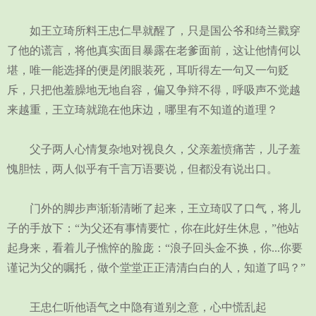
如王立琦所料王忠仁早就醒了，只是国公爷和绮兰戳穿
了他的谎言，将他真实面目暴露在老爹面前，这让他情何以
堪，唯一能选择的便是闭眼装死，耳听得左一句又一句贬
斥，只把他羞臊地无地自容，偏又争辩不得，呼吸声不觉越
来越重，王立琦就跪在他床边，哪里有不知道的道理？
父子两人心情复杂地对视良久，父亲羞愤痛苦，儿子羞
愧胆怯，两人似乎有千言万语要说，但都没有说出口。
门外的脚步声渐渐清晰了起来，王立琦叹了口气，将儿
子的手放下：“为父还有事情要忙，你在此好生休息，”他站
起身来，看着儿子憔悴的脸庞：“浪子回头金不换，你...你要
谨记为父的嘱托，做个堂堂正正清清白白的人，知道了吗？”
王忠仁听他语气之中隐有道别之意，心中慌乱起