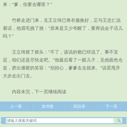
来：“爹，你要去哪里？”
竹桥走进门来，见王立琦已将衣服换好，正与王忠仁说
着话，他眉毛挑了挑：“原来是王少爷醒了，要再说会子话儿
吗？”
王立琦摇了摇头：“不了，该说的都已经说了。事不宜
迟，咱们还是尽快走吧。”他最后看了一眼儿子，见他面色仓
皇，挤出僵硬的笑容：“别担心，爹爹去去就来。”说罢甩开
大步走出门去。
内容未完，下一页继续阅读
上一章
加书签
回目录
下一页