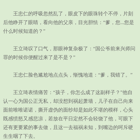
王忠仁的呼吸忽然乱了，眼皮下的眼珠转个不停，片刻
后他睁开了眼睛，看向他的父亲，目光胆怯：“爹，您...您是
什么时候知道的？”
王立琦叹了口气，那眼神复杂极了：“国公爷前来兴师问
罪的时候你便醒过来了是不是？”
王忠仁脸色尴尬地点点头，惭愧地道：“爹，我错了。”
王立琦表情痛苦：“孩子，你怎么成了这副样子？”他自
认一心为国公正无私，却没想到祸起萧墙，儿子在自己向来
面前唯唯诺诺，撕开虚伪的面纱却是如此不堪的模样，心头
既感愤怒又感悲凉，若放在平日定然不会轻饶了他，可眼下
还有更要紧的事去做，且这一去福祸未知，到嘴边的呵斥硬
生生咽了下去。