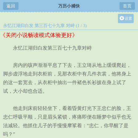
返回
万历小捕快
首页
设置
永忆江湖归白发 第三百七十九章 对峙 (1 / 3)
关灯
《关闭小说畅读模式体验更好》
大
中
永忆江湖归白发第三百七十九章对峙
小
房内的咳声渐渐平息了下去，王立琦从地上缓缓爬起，
脚步虚浮地走到衣柜前，见那衣柜中有几件衣裳，他将身上
的这一套宽去，从衣柜中抽出一件褚色长衫披在身上试了
试，大小却也合适。
他走到床前轻轻坐下，看着昏黄灯光下王忠仁的脸，王
忠仁呼吸平顺，只是眉头紧锁，疼痛即便在睡梦中似乎也无
法减轻。他抓住儿子的手慢慢摩挲着：“忠仁，你早醒了是
吗？”