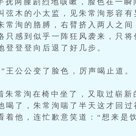
两膝剧烈地咳嗽，脸色在一瞬
叫弦木的小太监，见朱常洵形容有
朱常洵的胳膊，右臂挤入两人之间
洛只感到似乎一阵狂风袭来，只将
地登登登向后退了好几步。
王公公变了脸色，厉声喝止道。
常洵在椅中坐了，又取过崭新
他喝了，朱常洵喘了半天这才回过
看着他，连忙歉意笑道：“想来是
”