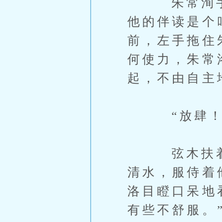
朱常洵手抚
他的伴读是个
前，左手拖住
何使力，朱常
起，不由自主
“放肆！”
弦木扶着朱
清水，服侍着
洛目瞪口呆地
有些不舒服。