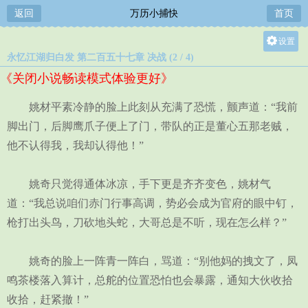
返回
万历小捕快
首页
设置
永忆江湖归白发 第二百五十七章 决战 (2 / 4)
关灯
《关闭小说畅读模式体验更好》
大
中
姚材平素冷静的脸上此刻从充满了恐慌，颤声道：“我前
小
脚出门，后脚鹰爪子便上了门，带队的正是董心五那老贼，
他不认得我，我却认得他！”
姚奇只觉得通体冰凉，手下更是齐齐变色，姚材气
道：“我总说咱们赤门行事高调，势必会成为官府的眼中钉，
枪打出头鸟，刀砍地头蛇，大哥总是不听，现在怎么样？”
姚奇的脸上一阵青一阵白，骂道：“别他妈的拽文了，凤
鸣茶楼落入算计，总舵的位置恐怕也会暴露，通知大伙收拾
收拾，赶紧撤！”