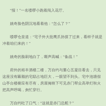
“报！”一名喽啰小跑着闯入花厅。
姚奇脸色阴沉地看着他：“怎么了？”
喽啰仓皇道：“宅子外大批鹰爪孙摸了过来，看样子就是
冲着咱们来的！”
姚奇的脸刷地白了，嘶声高喊：“备战！”
府外的裕丰酒楼二楼，万自约与董心五凝目看去，只见
这座没有匾额的宅邸占地巨大，一眼望不到头。宅中池塘假
山亭台楼榭应有尽有，房屋掩映下可见赤门帮众高举灯秋火
把高声呼喝，匆忙穿行。
万自约吐了口气：“这就是赤门总舵？”