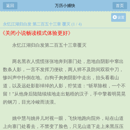
返回
万历小捕快
首页
设置
永忆江湖归白发 第二百五十三章 覆灭 (1 / 4)
关灯
《关闭小说畅读模式体验更好》
大
中
永忆江湖归白发第二百五十三章覆灭
小
两名黑衣人慌慌张张地奔到寨门处，忽地自阴影中窜出
数条人影，一言不发挥刀便砍，两人猝不及防间双双中刀，
惨叫声中扑倒在地。白狗子匆匆阴影中走出，抬头看着山
道，以及远处影影绰绰的人影，狞笑道：“斩草除根，一个不
留！”从他身后陆陆续续地走出魁梧的汉子，手中擎着明晃晃
的钢刀，目光冷峻而淡漠。
姚中慧与姚井儿对视一眼，飞快地跑向院外，站在山道
上向寨门处看去，不禁变了脸色，只见山道下走上来黑压压