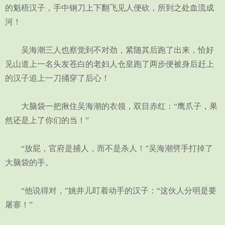
的魁梧汉子，手中钢刀上下翻飞见人便砍，所到之处血流成
河！
吴海潮三人也察觉到不对劲，紧随其后跑了出来，恰好
见山道上一名头发苍白的老妇人仓皇跑了两步便被身后赶上
的汉子追上一刀捅穿了后心！
大脑袋一把揪住吴海潮的衣领，双目赤红：“鹰爪子，果
然还是上了你们的当！”
“放屁，官府是捕人，而不是杀人！”吴海潮劈手打掉了
大脑袋的手。
“他说得对，”姚井儿盯着动手的汉子：“这伙人分明是要
屠寨！”