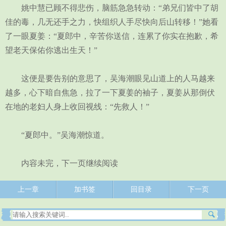
姚中慧已顾不得悲伤，脑筋急急转动：“弟兄们皆中了胡
佳的毒，几无还手之力，快组织人手尽快向后山转移！”她看
了一眼夏姜：“夏郎中，辛苦你送信，连累了你实在抱歉，希
望老天保佑你逃出生天！”
这便是要告别的意思了，吴海潮眼见山道上的人马越来
越多，心下暗自焦急，拉了一下夏姜的袖子，夏姜从那倒伏
在地的老妇人身上收回视线：“先救人！”
“夏郎中。”吴海潮惊道。
内容未完，下一页继续阅读
上一章
加书签
回目录
下一页