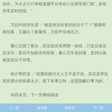
动作。为今之计只有暗遣捕手分布在八位将军府门前，若有
异常及时回报。”
万自约有些失望：“难道便没有更好的法子了？”眼看即
将结案，又蹦出了新案情，万府尹倍感压力。
董心五摇了摇头，其实他另有周围一条线，只是后者迟
迟未归，暂且不知能否有斩获，董心五年老持重，坚持以最
稳妥的法子排查。
程介帮腔道：“老董的能力大人又不是不知，实在是李征
死前透出的线索太少。眼下多事之秋，还是隐蔽行事为妙。”
内容未完，下一页继续阅读
上一章
加书签
回目录
下一页