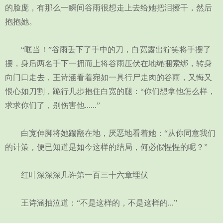
的脸庞，有那么一瞬间谷雨很想走上去给她把泪擦干，然后
抱抱她。
“哐当！”谷雨丢下了手中的刀，白宽露出狞笑将手摆了
摆，身后两名手下一拥而上将谷雨压伏在地绳捆索绑，转身
向门口走去，王诗涵看着宛如一具行尸走肉的谷雨，又悔又
恨心如刀割，跪行几步抱住白宽的腿：“你们想拿他怎么样，
求求你们了，别伤害他......”
白宽伸脚将她踹翻在地，厌恶地看着她：“从你同意我们
的计策，便已知道是如今这样的结局，何必假惺惺的呢？”
红叶深深深几许第一百三十六章埋伏
王诗涵抽泣道：“不是这样的，不是这样的...”