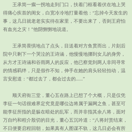
王承简一瘸一拐地走到门口，扶着门框看着伏在地上哭
得痛心疾首的闺女，白宽冷冷地打量着他：“忘掉今天发生的
事，这几日就老老实实待在家里，不要出来了，否则王府怕
有血光之灾！”他阴恻恻地说道。
王承简畏惧地点了点头，目送着对方鱼贯而出，片刻后
院中只剩下一个哭泣的王诗涵，他慢慢地挪到女儿的身旁，
从方才王诗涵和谷雨两人的反应，他已察觉到两人非同寻常
的情感羁绊，只是假作不知，伸手在她的肩头轻轻拍动，温
言安慰道：“都过去了，都会过去的......”
顺天府衙三堂，董心五在路上已想了个大概，只是仅凭
李征一句话很难界定究竟是哪位边将属于漏网之鱼，甚至可
能李征所指的是躲在暗处的乱军，而并非指其余八将，面对
万自约和程介殷切的目光，董心五沉吟道：“八将封赏结束，
不日便要启程回朝，如果真有人图谋不轨，这几日必会有所