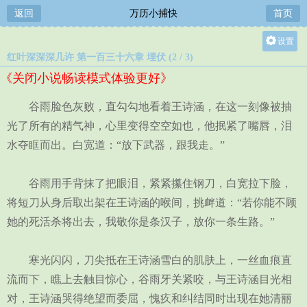
返回
万历小捕快
首页
设置
红叶深深深几许 第一百三十六章 埋伏 (2 / 3)
关灯
《关闭小说畅读模式体验更好》
大
中
谷雨脸色灰败，直勾勾地看着王诗涵，在这一刻像被抽
小
光了所有的精气神，心里变得空空如也，他抿紧了嘴唇，泪
水夺眶而出。白宽道：“放下武器，跟我走。”
谷雨用手背抹了把眼泪，紧紧攥住钢刀，白宽拉下脸，
将短刀从身后取出架在王诗涵的喉间，挑衅道：“若你能不顾
她的死活杀将出去，我敬你是条汉子，放你一条生路。”
寒光闪闪，刀尖抵在王诗涵雪白的肌肤上，一丝血痕直
流而下，瞧上去触目惊心，谷雨牙关紧咬，与王诗涵目光相
对，王诗涵哭得绝望而委屈，愧疚和纠结同时出现在她清丽