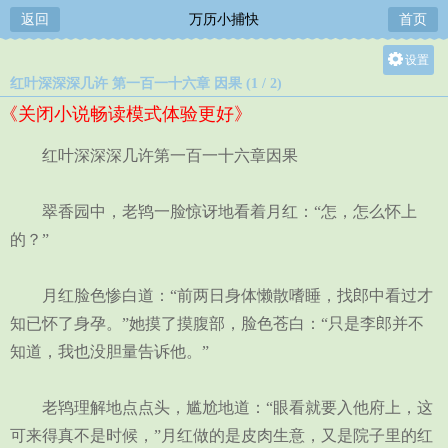
返回
万历小捕快
首页
设置
红叶深深深几许 第一百一十六章 因果 (1 / 2)
关灯
《关闭小说畅读模式体验更好》
大
中
红叶深深深几许第一百一十六章因果
小
翠香园中，老鸨一脸惊讶地看着月红：“怎，怎么怀上
的？”
月红脸色惨白道：“前两日身体懒散嗜睡，找郎中看过才
知已怀了身孕。”她摸了摸腹部，脸色苍白：“只是李郎并不
知道，我也没胆量告诉他。”
老鸨理解地点点头，尴尬地道：“眼看就要入他府上，这
可来得真不是时候，”月红做的是皮肉生意，又是院子里的红