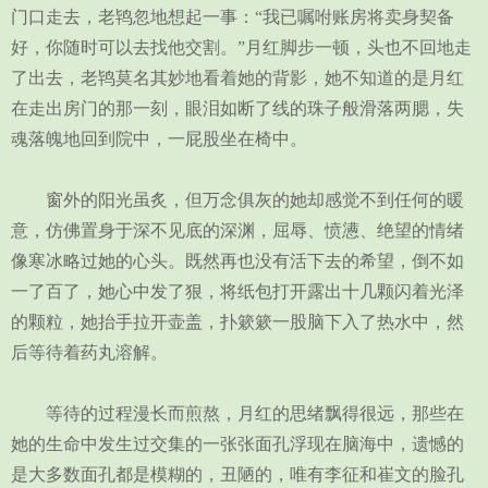
门口走去，老鸨忽地想起一事：“我已嘱咐账房将卖身契备
好，你随时可以去找他交割。”月红脚步一顿，头也不回地走
了出去，老鸨莫名其妙地看着她的背影，她不知道的是月红
在走出房门的那一刻，眼泪如断了线的珠子般滑落两腮，失
魂落魄地回到院中，一屁股坐在椅中。
窗外的阳光虽炙，但万念俱灰的她却感觉不到任何的暖
意，仿佛置身于深不见底的深渊，屈辱、愤懑、绝望的情绪
像寒冰略过她的心头。既然再也没有活下去的希望，倒不如
一了百了，她心中发了狠，将纸包打开露出十几颗闪着光泽
的颗粒，她抬手拉开壶盖，扑簌簌一股脑下入了热水中，然
后等待着药丸溶解。
等待的过程漫长而煎熬，月红的思绪飘得很远，那些在
她的生命中发生过交集的一张张面孔浮现在脑海中，遗憾的
是大多数面孔都是模糊的，丑陋的，唯有李征和崔文的脸孔