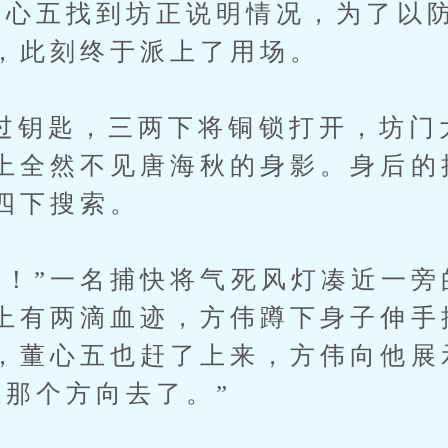
董心五找到坊正说明情况，为了以
，此刻终于派上了用场。
匙，三两下将铜锁打开，坊门
上全然不见唐海秋的身影。身后的
四下搜索。
”一名捕快将气死风灯凑近一旁
上有两滴血迹，方伟蹲下身子伸手
，董心五也赶了上来，方伟向他展
往那个方向去了。”