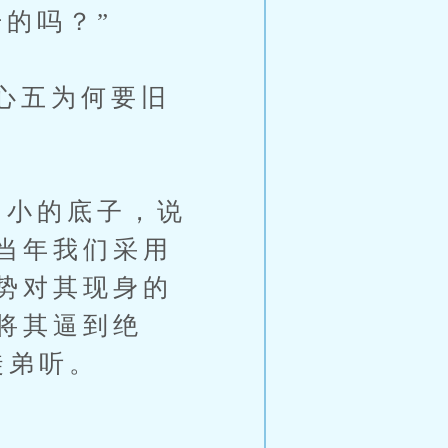
的吗？”
心五为何要旧
小的底子，说
当年我们采用
势对其现身的
将其逼到绝
徒弟听。