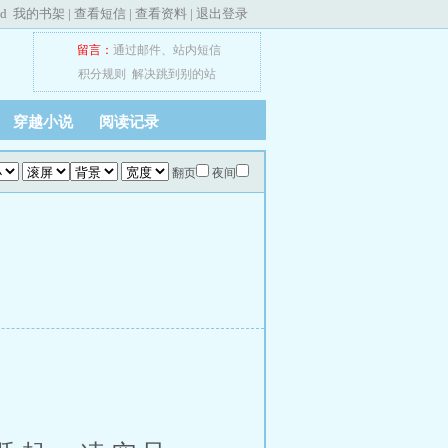
ed
我的书架
|
查看短信
|
查看资料
|
退出登录
留言：
通过邮件
、
站内短信
积分规则
解决跳到别的站
穿越小说
阅读记录
翻页
夜间