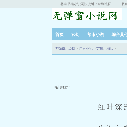
将读书族小说网快捷键下载到桌面
收
首页
玄幻
都市小说
综合其
无弹窗小说网
>
历史小说
>
万历小捕快
>
热门推荐：
红叶深深深