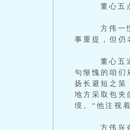
董心五点点
方伟一愣，
事重提，但仍
董心五道：
句惭愧的咱们
扬长避短之策
地方采取包夹
境。”他注视
方伟兴奋地道