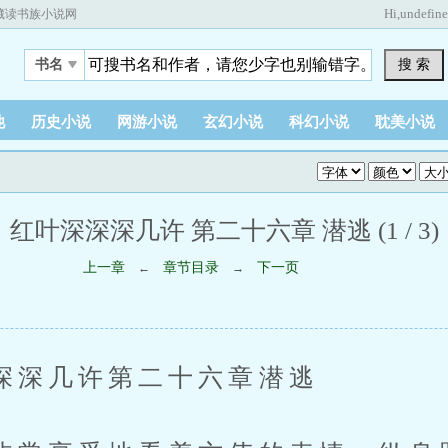
Hi,
undefin
藏读书族小说网
搜 索
书名
他
历史小说
网游小说
玄幻小说
科幻小说
耽美小说
红叶深深深几许 第二十六章 潜逃 (1 / 3)
上一章
章节目录
下一页
←
→
几许第二十六章潜逃