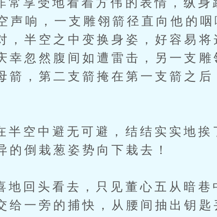
享受地看着方伟的表情，纵身
破空声响，一支雕翎箭径直向他的
对，半空之中变换身姿，好容易将
庆幸忽然腹间如遭雷击，另一支雕
母箭，第二支箭掩在第一支箭之后
空中避无可避，结结实实地挨
异的倒栽葱姿势向下栽去！
回头看去，只见董心五从暗巷
交给一旁的捕快，从腰间抽出钥匙