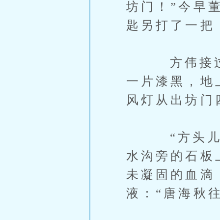
坊门！”今早
匙另打了一把
方伟接过钥
一片漆黑，地
风灯从出坊门
“方头儿！
水沟旁的石板
未凝固的血滴
液：“唐海秋