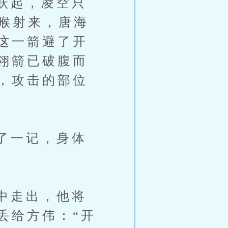
跃起，凌空只
咽喉射来，唐海
这一箭避了开
翎箭已破腹而
，攻击的部位
了一记，身体
中走出，他将
丢给方伟：“开