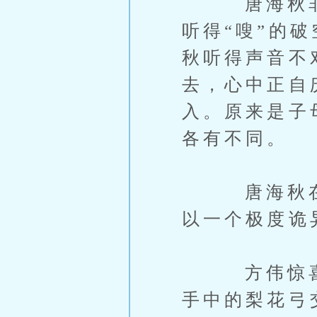
唐海秋非常
听得“嗖”的
秋听得声音不
去，心中正自
入。原来是子
各有不同。
唐海秋在半
以一个极度诡
方伟惊喜地
手中的梨花弓