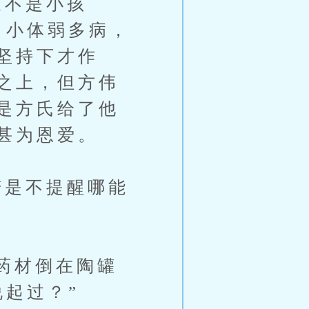
不是小孩
自小体弱多病，
坚持下才作
之上，但方伟
是方氏给了他
甚为恩爱。
是不提醒哪能
药材倒在陶罐
起过？”