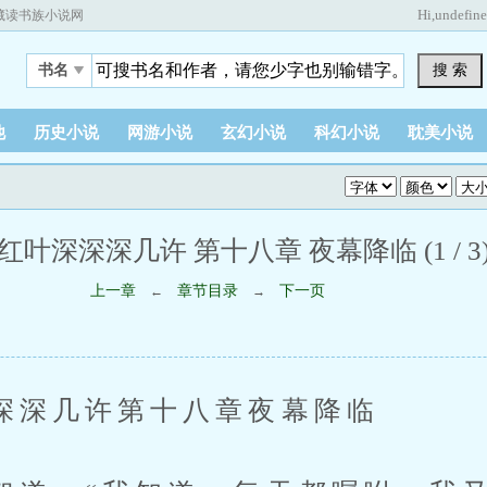
Hi,
undefin
藏读书族小说网
搜 索
书名
他
历史小说
网游小说
玄幻小说
科幻小说
耽美小说
红叶深深深几许 第十八章 夜幕降临 (1 / 3
上一章
章节目录
下一页
←
→
几许第十八章夜幕降临