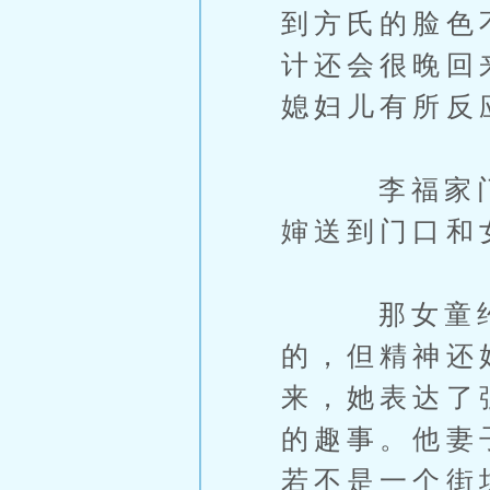
到方氏的脸色
计还会很晚回
媳妇儿有所反
李福家门口
婶送到门口和
那女童约莫
的，但精神还
来，她表达了
的趣事。他妻
若不是一个街