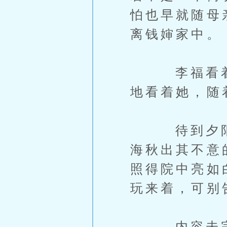
怕也早就随母
离钱婶家中。
李福看着孩
地看着她，随
待到夕阳完
海秋出其不意
照得院中亮如
玩来着，可别
内容未完，