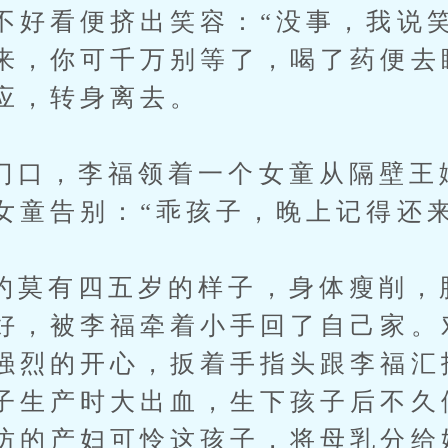
不好看便挤出笑容：“没事，我说
来，你可千万别等了，喝了药便去
应，转身离去。
，李福领着一个女童从隔壁王
女童告别：“乖孩子，晚上记得还
有四五岁的样子，身体瘦削，
好，被李福牵着小手回了自己家。
强烈的开心，扳着手指头跟李福汇
子生产时大出血，生下孩子后不久
坊的产妇可怜这孩子，将母乳分给