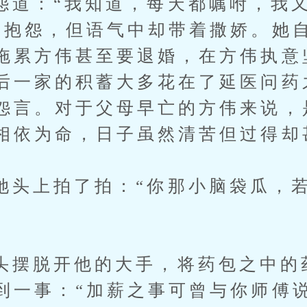
：“我知道，每天都嘱咐，我又
在抱怨，但语气中却带着撒娇。她
拖累方伟甚至要退婚，在方伟执意
后一家的积蓄大多花在了延医问药
怨言。对于父母早亡的方伟来说，
相依为命，日子虽然清苦但过得却
上拍了拍：“你那小脑袋瓜，若
脱开他的大手，将药包之中的
到一事：“加薪之事可曾与你师傅说