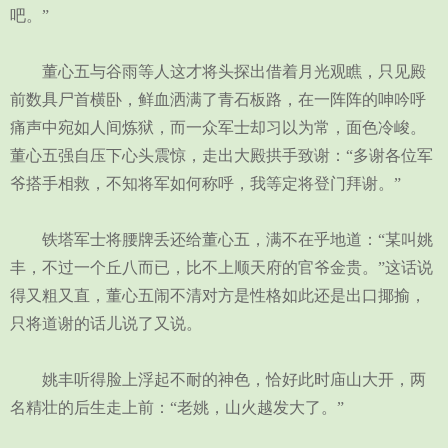
吧。”
董心五与谷雨等人这才将头探出借着月光观瞧，只见殿
前数具尸首横卧，鲜血洒满了青石板路，在一阵阵的呻吟呼
痛声中宛如人间炼狱，而一众军士却习以为常，面色冷峻。
董心五强自压下心头震惊，走出大殿拱手致谢：“多谢各位军
爷搭手相救，不知将军如何称呼，我等定将登门拜谢。”
铁塔军士将腰牌丢还给董心五，满不在乎地道：“某叫姚
丰，不过一个丘八而已，比不上顺天府的官爷金贵。”这话说
得又粗又直，董心五闹不清对方是性格如此还是出口揶揄，
只将道谢的话儿说了又说。
姚丰听得脸上浮起不耐的神色，恰好此时庙山大开，两
名精壮的后生走上前：“老姚，山火越发大了。”