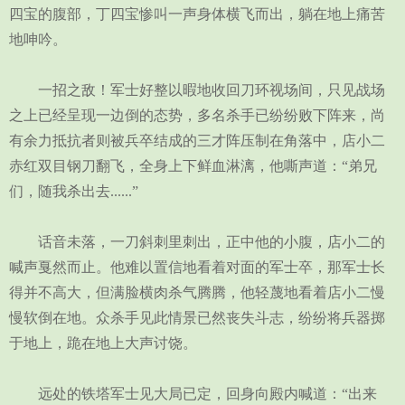
四宝的腹部，丁四宝惨叫一声身体横飞而出，躺在地上痛苦
地呻吟。
一招之敌！军士好整以暇地收回刀环视场间，只见战场
之上已经呈现一边倒的态势，多名杀手已纷纷败下阵来，尚
有余力抵抗者则被兵卒结成的三才阵压制在角落中，店小二
赤红双目钢刀翻飞，全身上下鲜血淋漓，他嘶声道：“弟兄
们，随我杀出去......”
话音未落，一刀斜刺里刺出，正中他的小腹，店小二的
喊声戛然而止。他难以置信地看着对面的军士卒，那军士长
得并不高大，但满脸横肉杀气腾腾，他轻蔑地看着店小二慢
慢软倒在地。众杀手见此情景已然丧失斗志，纷纷将兵器掷
于地上，跪在地上大声讨饶。
远处的铁塔军士见大局已定，回身向殿内喊道：“出来