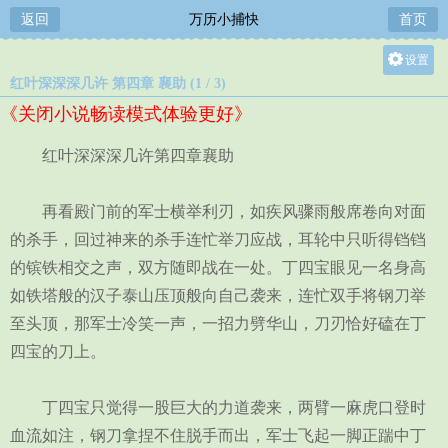
返回
万历小捕快
首页
设置
红叶深深深几许 第四章 襄助 (1 / 3)
关灯
《关闭小说畅读模式体验更好》
大
中
红叶深深深几许第四章襄助
小
再看殿门前的军士横举利刃，如疾风骤雨般席卷向对面
的杀手，回过神来的杀手连忙举刀应战，耳轮中只听得铛铛
的镔铁相交之声，双方随即战在一处。丁四宝眼见一名身高
如铁塔般的汉子泰山压顶般向自己袭来，连忙双手将钢刀举
至头顶，那军士冷笑一声，一招力劈华山，刀刃恰好磕在丁
四宝的刀上。
丁四宝只觉得一股巨大的力道袭来，两臂一麻虎口登时
血流如注，钢刀拿捏不住脱手而出，军士飞起一脚正踹中丁