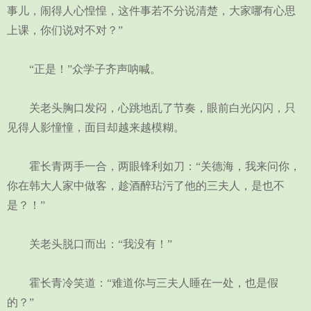
事儿，闹得人心惶惶，这件事若不分说清楚，大家哪有心思
上课，你们说对不对？”
“正是！”众学子齐声呐喊。
关老头胸口发闷，心跳地乱了节奏，眼前白光闪闪，只
见得人影憧憧，面目却越来越模糊。
霍长青两手一合，两眼锋利如刀：“关德海，我来问你，
你在韩大人家中做客，趁酒醉玷污了他的三夫人，是也不
是？！”
关老头脱口而出：“我没有！”
霍长青冷笑道：“难道你与三夫人睡在一处，也是假
的？”