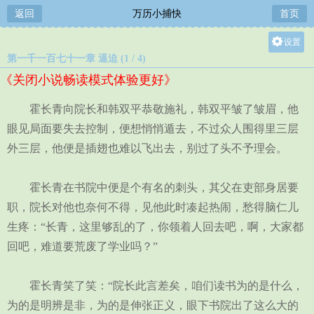
返回
万历小捕快
首页
设置
第一千一百七十一章 逼迫 (1 / 4)
关灯
《关闭小说畅读模式体验更好》
大
中
霍长青向院长和韩双平恭敬施礼，韩双平皱了皱眉，他
小
眼见局面要失去控制，便想悄悄遁去，不过众人围得里三层
外三层，他便是插翅也难以飞出去，别过了头不予理会。
霍长青在书院中便是个有名的刺头，其父在吏部身居要
职，院长对他也奈何不得，见他此时凑起热闹，愁得脑仁儿
生疼：“长青，这里够乱的了，你领着人回去吧，啊，大家都
回吧，难道要荒废了学业吗？”
霍长青笑了笑：“院长此言差矣，咱们读书为的是什么，
为的是明辨是非，为的是伸张正义，眼下书院出了这么大的