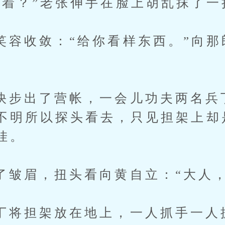
？”老张伸手在脸上胡乱抹了一
收敛：“给你看样东西。”向那
出了营帐，一会儿功夫两名兵
不明所以探头看去，只见担架上却
挂。
眉，扭头看向黄自立：“大人，
担架放在地上，一人抓手一人