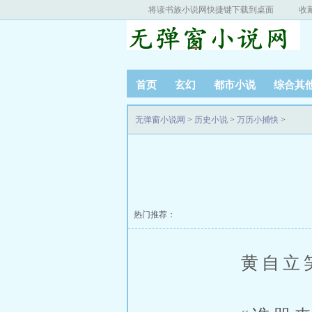
将读书族小说网快捷键下载到桌面
收
首页
玄幻
都市小说
综合其
无弹窗小说网
>
历史小说
>
万历小捕快
>
热门推荐：
黄自立笑道