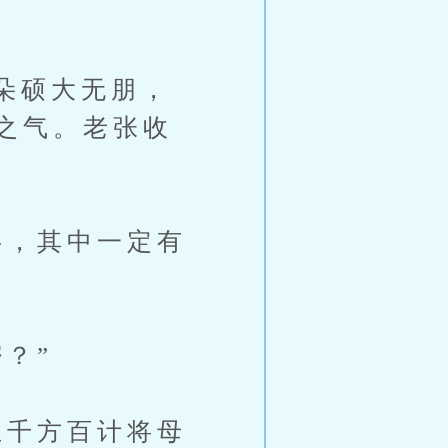
朵硕大无朋，
之气。老张收
，其中一定有
？”
千方百计将母