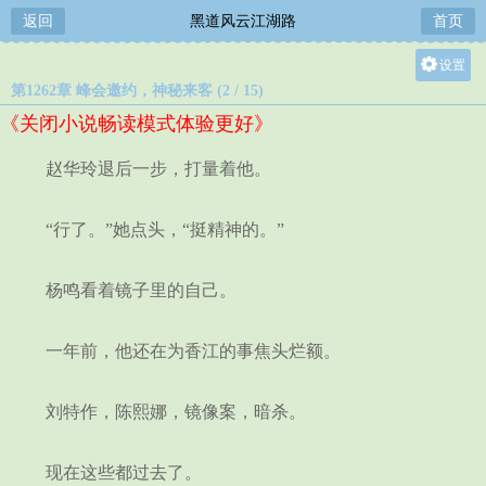
返回
黑道风云江湖路
首页
设置
第1262章 峰会邀约，神秘来客 (2 / 15)
关灯
《关闭小说畅读模式体验更好》
大
中
赵华玲退后一步，打量着他。
小
“行了。”她点头，“挺精神的。”
杨鸣看着镜子里的自己。
一年前，他还在为香江的事焦头烂额。
刘特作，陈熙娜，镜像案，暗杀。
现在这些都过去了。