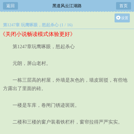
返回
黑道风云江湖路
首页
设置
第1247章 玩鹰啄眼，怒起杀心 (1 / 16)
关灯
《关闭小说畅读模式体验更好》
大
中
第1247章玩鹰啄眼，怒起杀心
小
元朗，屏山老村。
一栋三层高的村屋，外墙是灰色的，墙皮斑驳，有些地
方露出了里面的砖。
一楼是车库，卷闸门锈迹斑斑。
二楼和三楼的窗户装着铁栏杆，窗帘拉得严严实实。