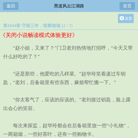
返回
黑道风云江湖路
首页
设置
第1044章 守候三年，暗察南城 (2 / 7)
关灯
《关闭小说畅读模式体验更好》
大
中
“赵小姐，又来了？”门卫老刘热情地打招呼，“今天又带
小
什么好吃的了？”
“还是那些，他爱吃的几样菜。”赵华玲笑着递过车钥
匙，“老刘，后备箱里有些东西，麻烦帮忙搬一下。”
“你太客气了，应该的应该的。”老刘接过钥匙，脸上露
出会心的笑容。
每次来探监，赵华玲都会在后备箱里放一些“小礼物”，
一两箱烟，一些好茶叶，还有一些购物卡。