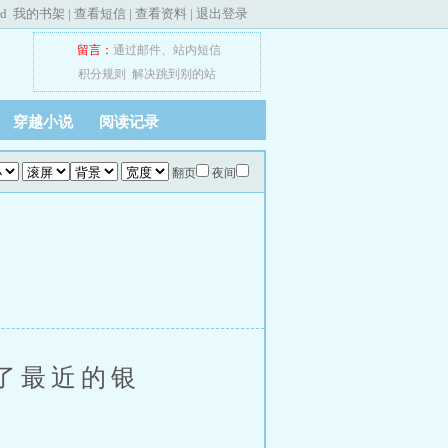
ed
我的书架
|
查看短信
|
查看资料
|
退出登录
留言：
通过邮件
、
站内短信
积分规则
解决跳到别的站
穿越小说
阅读记录
翻页
夜间
了最近的银