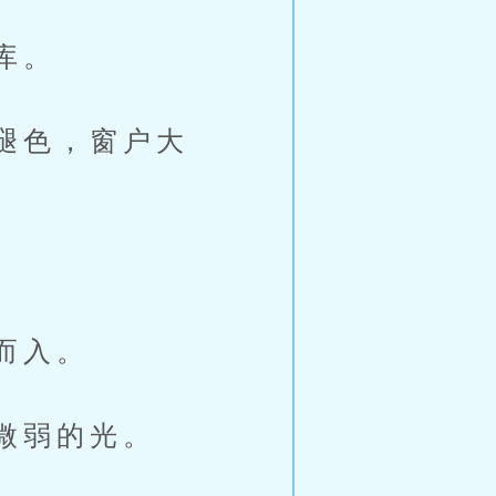
库。
褪色，窗户大
而入。
微弱的光。