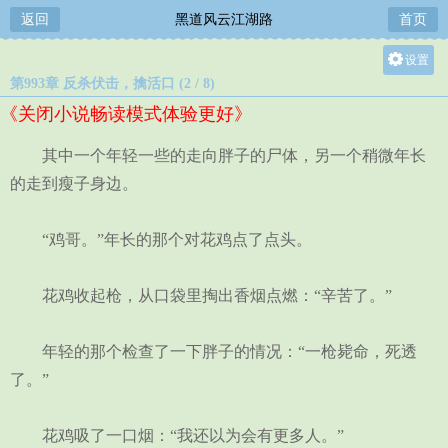
返回
黑道风云江湖路
首页
设置
第993章 反杀伏击，擒活口 (2 / 8)
关灯
《关闭小说畅读模式体验更好》
大
中
其中一个年轻一些的走向胖子的尸体，另一个稍微年长
小
的走到瘦子身边。
“鸡哥。”年长的那个对花鸡点了点头。
花鸡收起枪，从口袋里掏出香烟点燃：“辛苦了。”
年轻的那个检查了一下胖子的情况：“一枪毙命，死透
了。”
花鸡吸了一口烟：“我还以为会有更多人。”