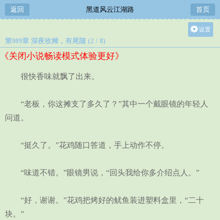
返回
黑道风云江湖路
首页
设置
第989章 深夜收摊，有尾随 (2 / 8)
关灯
《关闭小说畅读模式体验更好》
大
中
很快香味就飘了出来。
小
“老板，你这摊支了多久了？”其中一个戴眼镜的年轻人
问道。
“挺久了。”花鸡随口答道，手上动作不停。
“味道不错。”眼镜男说，“回头我给你多介绍点人。”
“好，谢谢。”花鸡把烤好的鱿鱼装进塑料盒里，“二十
块。”