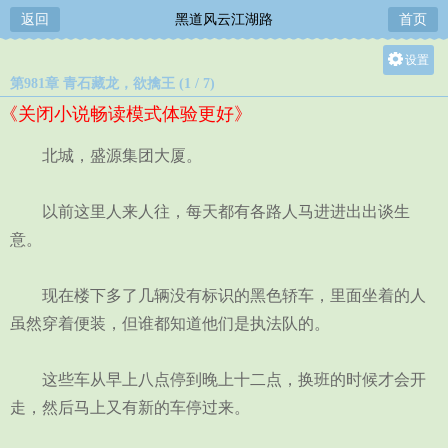
返回
黑道风云江湖路
首页
设置
第981章 青石藏龙，欲擒王 (1 / 7)
关灯
《关闭小说畅读模式体验更好》
大
中
北城，盛源集团大厦。
小
以前这里人来人往，每天都有各路人马进进出出谈生
意。
现在楼下多了几辆没有标识的黑色轿车，里面坐着的人
虽然穿着便装，但谁都知道他们是执法队的。
这些车从早上八点停到晚上十二点，换班的时候才会开
走，然后马上又有新的车停过来。