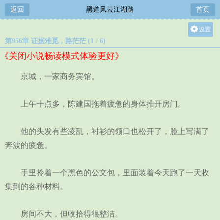
返回
黑道风云江湖路
首页
设置
第956章 证据难觅，路茫茫 (1 / 6)
关灯
《关闭小说畅读模式体验更好》
大
中
京城，一家商务宾馆。
小
上午十点多，陈建国拖着疲惫的身体推开房门。
他的头发有些凌乱，衬衫的领口也松开了，脸上写满了
奔波的疲惫。
手里拎着一个黑色的公文包，里面装着今天跑了一天收
集到的各种材料。
房间不大，但收拾得很整洁。