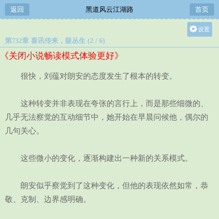
返回
黑道风云江湖路
首页
设置
第732章 喜讯传来，疑丛生 (2 / 6)
关灯
《关闭小说畅读模式体验更好》
大
中
很快，刘蕴对朗安的态度发生了根本的转变。
小
这种转变并非表现在夸张的言行上，而是那些细微的、
几乎无法察觉的互动细节中，她开始在早晨问候他，偶尔的
几句关心。
这些微小的变化，逐渐构建出一种新的关系模式。
朗安似乎察觉到了这种变化，但他的表现依然如常，恭
敬、克制、边界感明确。