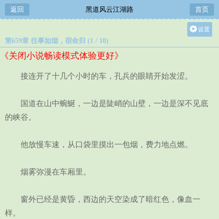
返回
黑道风云江湖路
首页
设置
第659章 往事如烟，宿命归 (1 / 10)
关灯
《关闭小说畅读模式体验更好》
大
中
接连开了十几个小时的车，孔兵的眼睛开始发涩。
小
国道在山中蜿蜒，一边是陡峭的山壁，一边是深不见底
的峡谷。
他放慢车速，从口袋里摸出一包烟，费力地点燃。
烟雾弥漫在车厢里。
窗外已经是黄昏，西边的天空染成了暗红色，像血一
样。