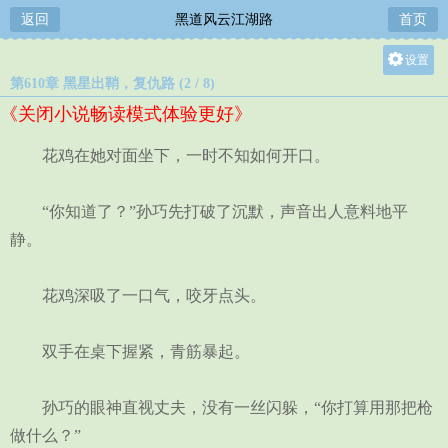
返回
黑道风云江湖路
首页
设置
第610章 黑星出鞘，复仇路 (2 / 8)
关灯
《关闭小说畅读模式体验更好》
大
中
花鸡在她对面坐下，一时不知如何开口。
小
“你知道了？”孙巧先打破了沉默，声音出人意料地平
静。
花鸡深吸了一口气，咬牙点头。
双手在桌下握紧，青筋暴起。
孙巧的眼神直视丈夫，没有一丝闪躲，“你打算用那把枪
做什么？”