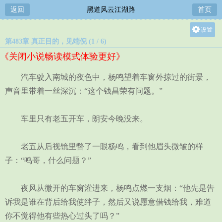
返回
黑道风云江湖路
首页
设置
第483章 真正目的，见端倪 (1 / 6)
关灯
《关闭小说畅读模式体验更好》
大
中
汽车驶入南城的夜色中，杨鸣望着车窗外掠过的街景，
小
声音里带着一丝深沉：“这个钱昌荣有问题。”
车里只有老五开车，朗安今晚没来。
老五从后视镜里瞥了一眼杨鸣，看到他眉头微皱的样
子：“鸣哥，什么问题？”
夜风从微开的车窗灌进来，杨鸣点燃一支烟：“他先是告
诉我是谁在背后给我使绊子，然后又说愿意借钱给我，难道
你不觉得他有些热心过头了吗？”