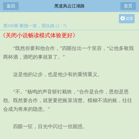
返回
黑道风云江湖路
首页
设置
第398章 断指一笑，泯仇怨 (2 / 7)
关灯
《关闭小说畅读模式体验更好》
大
中
“既然你要和他合作，”四眼扯出一个笑容，“让他多敬我
小
两杯酒，酒吧的事就算了。”
这是他的让步，也是他少有的重情重义。
“不。”杨鸣的声音斩钉截铁，“合作是合作，恩怨是恩
怨。既然要合作，就更要把账算清楚。模糊不清的账，往往
会成为将来的隐患。”
四眼一怔，目光中闪过一丝困惑。