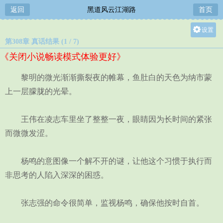
返回
黑道风云江湖路
首页
设置
第308章 真话结果 (1 / 7)
关灯
《关闭小说畅读模式体验更好》
大
中
黎明的微光渐渐撕裂夜的帷幕，鱼肚白的天色为纳市蒙
小
上一层朦胧的光晕。
王伟在凌志车里坐了整整一夜，眼睛因为长时间的紧张
而微微发涩。
杨鸣的意图像一个解不开的谜，让他这个习惯于执行而
非思考的人陷入深深的困惑。
张志强的命令很简单，监视杨鸣，确保他按时自首。