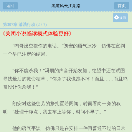
返回
黑道风云江湖路
首页
设置
第307章 清洗行动 (2 / 7)
关灯
《关闭小说畅读模式体验更好》
大
中
“鸣哥没空接你的电话。”朗安的语气冰冷，仿佛在宣判
小
一个早已注定的结局。
“你不能杀我！”冯朋的声音开始发颤，绝望中还在试图
寻找最后的救命稻草，“你杀了我也跑不掉！而且……而且鸣
哥没让你杀我！”
朗安对这些徒劳的挣扎置若罔闻，转而看向一旁的狄
明：“处理干净点，我去车上等你，时间不早了。”
他的语气平淡，仿佛只是在安排一件再普通不过的日常