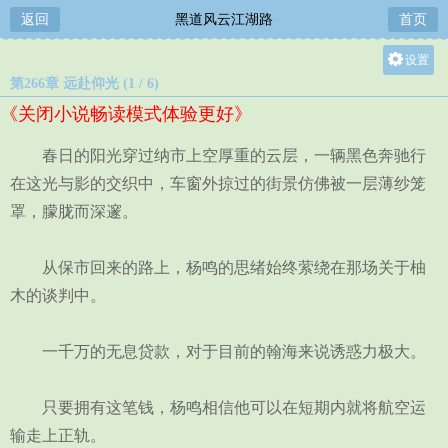
返回
黑道风云江湖路
首页
设置
第266章 远赴仰光 (1 / 6)
关灯
《关闭小说畅读模式体验更好》
大
中
春日的阳光穿过纳市上空厚重的云层，一辆黑色奔驰行
小
在这光与影的交织中，车窗外掠过的街景仿佛被一层薄纱笼
罩，朦胧而深邃。
从保市回来的路上，杨鸣的思绪始终萦绕在那场关于柚
木的谈判中。
一千万的无息贷款，对于目前的翰海来说诱惑力极大。
只要拥有这笔钱，杨鸣相信他可以在短期内就将航空运
输走上正轨。