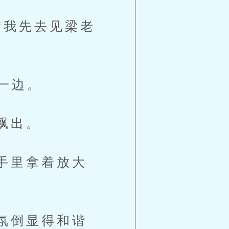
我先去见梁老
一边。
飘出。
手里拿着放大
氛倒显得和谐