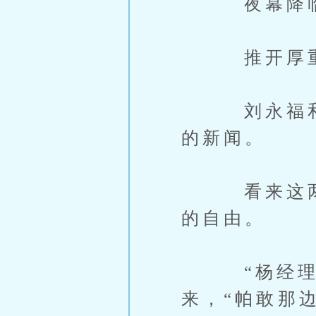
夜幕降临时
推开厚重的
刘永福和朗
的新闻。
看来这两天
的自由。
“杨经理！
来，“帕敢那