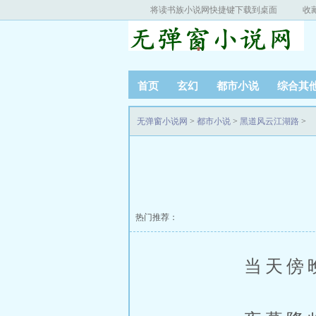
将读书族小说网快捷键下载到桌面
收
首页
玄幻
都市小说
综合其
无弹窗小说网
>
都市小说
>
黑道风云江湖路
>
热门推荐：
当天傍晚，