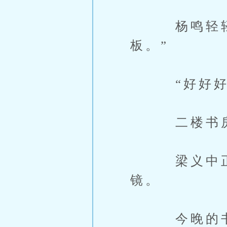
杨鸣轻轻摇
板。”
“好好好。
二楼书房的
梁义中正在
镜。
今晚的书房