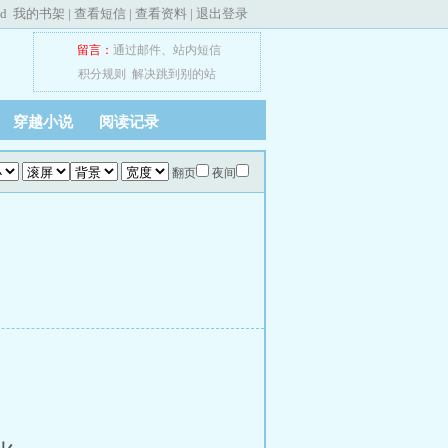
ed
我的书架
|
查看短信
|
查看资料
|
退出登录
留言：
通过邮件
、
站内短信
积分规则
解决跳到别的站
穿越小说
阅读记录
翻页
夜间