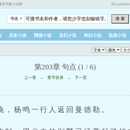
Hi,
undefin
藏读书族小说网
搜 索
书名
他
历史小说
网游小说
玄幻小说
科幻小说
耽美小说
第203章 句点 (1 / 6)
上一章
章节目录
下一页
←
→
杨鸣一行人返回曼德勒。