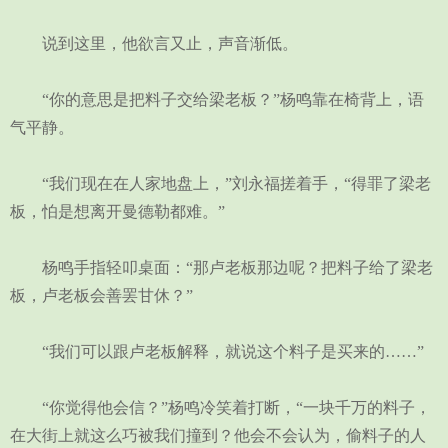
说到这里，他欲言又止，声音渐低。
“你的意思是把料子交给梁老板？”杨鸣靠在椅背上，语
气平静。
“我们现在在人家地盘上，”刘永福搓着手，“得罪了梁老
板，怕是想离开曼德勒都难。”
杨鸣手指轻叩桌面：“那卢老板那边呢？把料子给了梁老
板，卢老板会善罢甘休？”
“我们可以跟卢老板解释，就说这个料子是买来的……”
“你觉得他会信？”杨鸣冷笑着打断，“一块千万的料子，
在大街上就这么巧被我们撞到？他会不会认为，偷料子的人