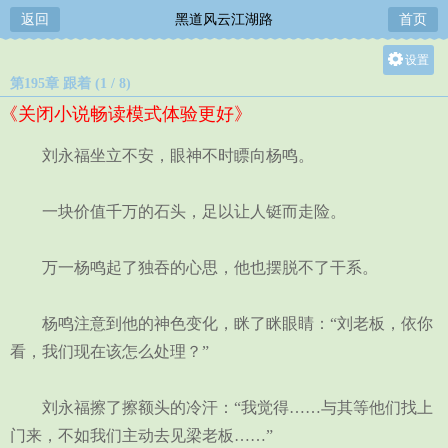
返回
黑道风云江湖路
首页
设置
第195章 跟着 (1 / 8)
关灯
《关闭小说畅读模式体验更好》
大
中
刘永福坐立不安，眼神不时瞟向杨鸣。
小
一块价值千万的石头，足以让人铤而走险。
万一杨鸣起了独吞的心思，他也摆脱不了干系。
杨鸣注意到他的神色变化，眯了眯眼睛：“刘老板，依你
看，我们现在该怎么处理？”
刘永福擦了擦额头的冷汗：“我觉得……与其等他们找上
门来，不如我们主动去见梁老板……”