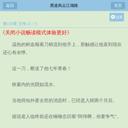
返回
黑道风云江湖路
首页
设置
第120章 王伟 (2 / 7)
关灯
《关闭小说畅读模式体验更好》
大
中
温热的鲜血顺着刀柄流到他手上，那触感让他直到现在
小
还心有余悸。
这一刀，断送了他七年青春！
铁窗内的光阴如流水。
当他得知外婆去世的消息时，已经是入狱两个月后。
据说老人临终前还在喃喃念叨着“阿伟啊，你要争气”。